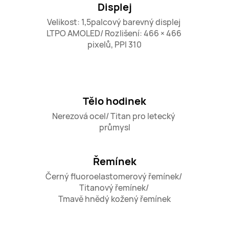
Displej
Velikost: 1,5palcový barevný displej 
LTPO AMOLED/ Rozlišení: 466 × 466 
pixelů, PPI 310
Tělo hodinek
Nerezová ocel/ Titan pro letecký 
průmysl
Řemínek
Černý fluoroelastomerový řemínek/ 
Titanový řemínek/ 

Tmavě hnědý kožený řemínek