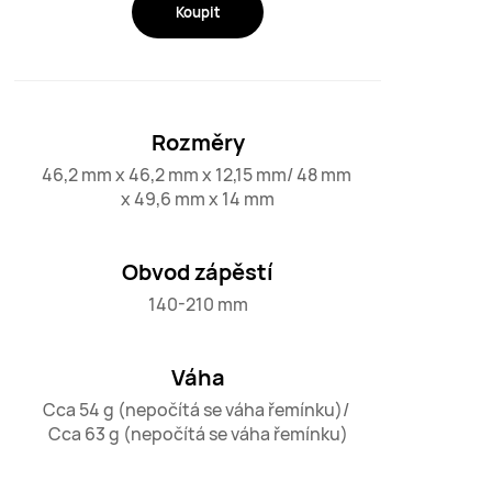
Koupit
Rozměry
46,2 mm x 46,2 mm x 12,15 mm/ 48 mm 
x 49,6 mm x 14 mm
Obvod zápěstí
140-210 mm
Váha
Cca 54 g (nepočítá se váha řemínku)/ 
Cca 63 g (nepočítá se váha řemínku)