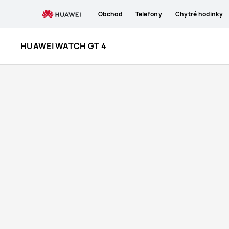
HUAWEI
Obchod
Telefony
Chytré hodinky
WATCH
HUAWEI WATCH GT 4
GT
4,
Nový
design,
Nové
zkušenosti