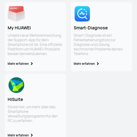
My HUAWEI
Smart-Diagnose
Unsere neue Weiterentwicklung
Smart-Diagnose ist ein
der Support-App für dein
Fehlerbehenungstool zur
Smartphone ist da. Eine offizielle
Diagnose und Lösung
Plattform um HUAWEI-Produkte
technischer Probleme deines
besser kennenzulernen.
Telefons.
Mehr erfahren
Mehr erfahren
HiSuite
Klicke hier, um mehr über das
Smartphone
Verwaltungsprogramm für den
PC zu erfahren.
Mehr erfahren