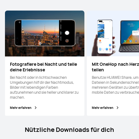
Fotografiere bei Nacht und teile
Mit OneHop nach Herz
deine Erlebnisse
teilen
Bei Nacht oder in lichtschwachen
Benutze HUAWEI Share, um
Umgebungen hilf dir der Nachtmodus,
Dateien in Sekundenschnel
Bilder mit lebendigen Farben
mehreren Geräten zu übert
aufzunehmen und sie heller und klarer zu
mobile Daten zu verbrauche
machen.
Mehr erfahren
Mehr erfahren
Nützliche Downloads für dich