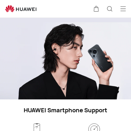
Support
für
Me
Warenkorb
Suche
HUAWEI
öff
Smartphones
HUAWEI Smartphone Support