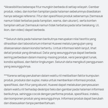
*Aksesibilitas beberapa fitur mungkin berbeda di setiap wilayah. Gambar
produk, video, dan konten tampilan pada halaman sebelumnya disediakan
hanya sebagai referensi. Fitur dan spesifikasi produk sebenarnya (termasuk
namun tidak terbatas pada tampilan, warna, dan ukuran), serta konten
tampilan aktual (termasuk namun tidak terbatas pada latar belakang, UI,
ikon, dan video) dapat berbeda.
**Seluruh data pada halaman berikutnya merupakan nilai teoritis yang
dihasilkan dari laboratorium internal Huawei melalui pengujian yang
dilaksanakan dalam kondisi tertentu. Untuk informasi lebih lanjut, lihat
detail produk yang dimaksud. Data yang sesungguhnya dapat berbeda
seiring perbedaan dalam masing-masing produk, versi perangkat lunak,
kondisi aplikasi, dan faktor lingkungan. Seluruh data mengikuti penggunaan
yang sesungguhnya.
***Karena setiap perubahan dalam waktu riil melibatkan faktor kumpulan
produk, produksi dan suplai, maka untuk memberikan informasi produk,
spesifikasi, dan fitur yang akurat, Huawei dapat melakukan penyesuaian
dalam waktu riil terhadap deskripsi teks dan gambar pada halaman informasi
berikutnya, sehingga cocok dengan performa produk, spesifikasi, indeks,
dan komponen produk yang sesungguhnya. Informasi produk dapat berubah
dan disesuaikan tanpa pemberitahuan.