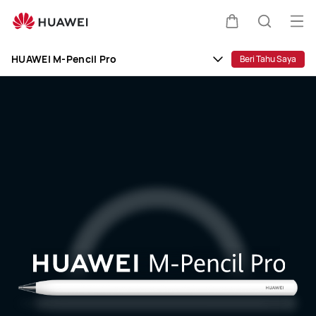
HUAWEI
M-
Buk
Kem
Pencari
Pencil
Me
Clo
Pro
HUAWEI M-Pencil Pro
Beri Tahu Saya
di
kereta