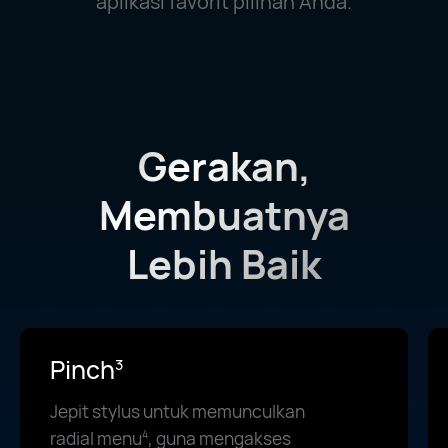
aplikasi favorit pilihan Anda.
Gerakan,
Membuatnya
Lebih Baik
Pinch
3
Jepit stylus untuk memunculkan
radial menu
, guna mengakses
4