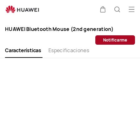
HUAWEI
Bluetooth
Abri
Carrito
Búsque
Mouse
me
Clo
(2da
HUAWEI Bluetooth Mouse (2nd generation)
generación)
Notificarme
Características
Especificaciones