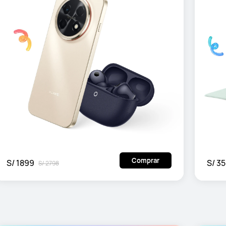
Comprar
S/ 1899
S/ 3
S/ 2798