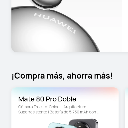
¡Compra más, ahorra más!
Mate 80 Pro Doble
Cámara True-to-Colour | Arquitectura 
Superresistente | Batería de 5,750 mAh con 
SuperCharge