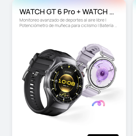
WATCH GT 6 Pro + WATCH GT 
6
Monitoreo avanzado de deportes al aire libre | 
Potenciómetro de muñeca para ciclismo | Batería 
de hasta 21 días