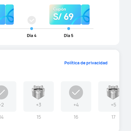
Política de privacidad
+2
+3
+4
+5
14
15
16
17