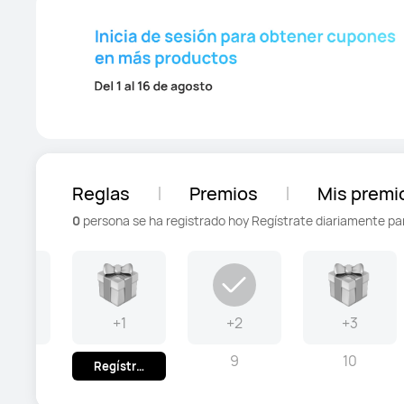
Reglas
Premios
Mis premi
0
persona se ha registrado hoy
Regístrate diariamente pa
+0
+1
+2
+3
7
9
10
Regístrate