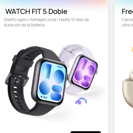
 WATCH FIT 5 Doble
Fre
Diseño ligero | Miniejercicios | Hasta 10 días de 
Cancel
duración de la batería
ultra 