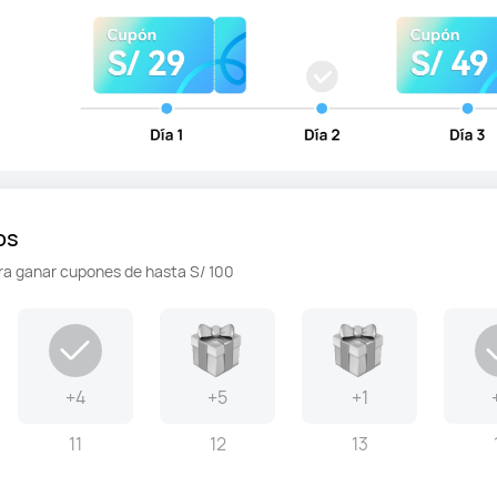
os
ra ganar cupones de hasta S/ 100
+4
+5
+1
11
12
13