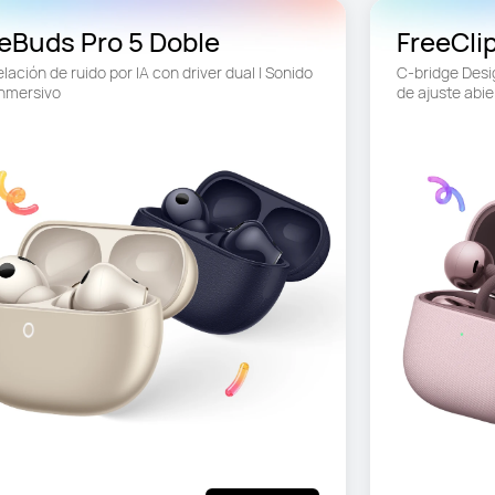
eBuds Pro 5 Doble
FreeCli
ación de ruido por IA con driver dual | Sonido 
C-bridge Desig
inmersivo
de ajuste abie