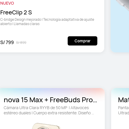
NUEVO
FreeClip 2 S 
C-bridge Design mejorado | Tecnología adaptativa de ajuste 
abierto | Llamadas claras
Comprar
S/ 799
S/ 899
nova 15 Max + FreeBuds Pro 
Mat
5
Cámara Ultra Clara RYYB de 50 MP  | Altavoces 
Pantal
estéreo duales | Cuerpo extra resistente. Diseño 
Ultrad
resistente contra caídas
HUAWE