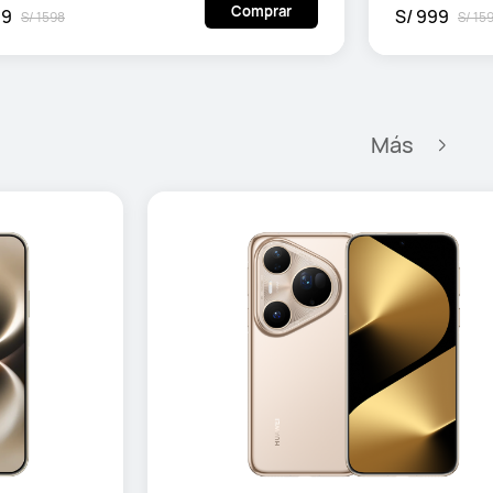
Comprar
99
S/ 999
S/ 1598
S/ 15
Más