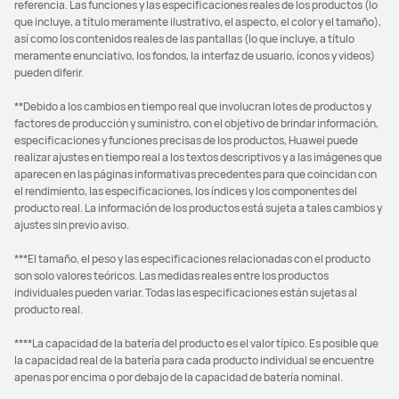
referencia. Las funciones y las especificaciones reales de los productos (lo
que incluye, a título meramente ilustrativo, el aspecto, el color y el tamaño),
así como los contenidos reales de las pantallas (lo que incluye, a título
meramente enunciativo, los fondos, la interfaz de usuario, íconos y videos)
pueden diferir.
**Debido a los cambios en tiempo real que involucran lotes de productos y
factores de producción y suministro, con el objetivo de brindar información,
especificaciones y funciones precisas de los productos, Huawei puede
realizar ajustes en tiempo real a los textos descriptivos y a las imágenes que
aparecen en las páginas informativas precedentes para que coincidan con
el rendimiento, las especificaciones, los índices y los componentes del
producto real. La información de los productos está sujeta a tales cambios y
ajustes sin previo aviso.
***El tamaño, el peso y las especificaciones relacionadas con el producto
son solo valores teóricos. Las medidas reales entre los productos
individuales pueden variar. Todas las especificaciones están sujetas al
producto real.
****La capacidad de la batería del producto es el valor típico. Es posible que
la capacidad real de la batería para cada producto individual se encuentre
apenas por encima o por debajo de la capacidad de batería nominal.