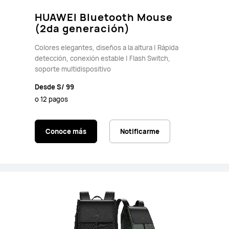
HUAWEI Bluetooth Mouse
(2da generación)
Colores elegantes, diseños a la altura | Rápida
detección, conexión estable | Flash Switch,
soporte multidispositivo
Desde S/ 99
o 12 pagos
Conoce más
Notificarme