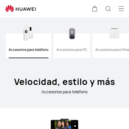
HUAWEI
Accessories
Abri
Carrito
Búsque
me
Clo
Accesorios para teléfono
Accesorios para PC
Accesorios para fitn
Velocidad, estilo y más
Accesorios para teléfono