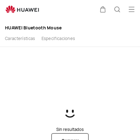
buy
Abr
Carrito
Búsque
HUAWEI Bluetooth Mouse
Características
Especificaciones
Sin resultados