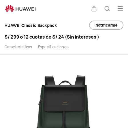
Comprar
Abr
Carrito
Búsque
HUAWEI
Notificarme
HUAWEI Classic Backpack
Classic
S/ 299
o 12 cuotas de
S/ 24
(Sin intereses )
Backpack
Características
Especificaciones
-
HUAWEI
Perú