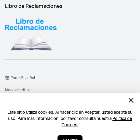
Libro de Reclamaciones
Peru - Español
Mapa del sitio
Términos de uso
Declaración de privacidad
Este sitio utiliza cookies. Al hacer clic en Aceptar, usted acepta su
uso. Para más información, por favor consulta nuestra
Política de
Cookies
Cookies.
©2026 Huawei Device Co., Ltd. Todos los derechos reservados.