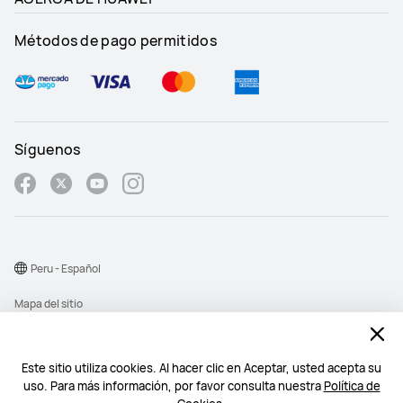
Métodos de pago permitidos
Síguenos
Peru - Español
Mapa del sitio
Términos de uso
Declaración de privacidad
Este sitio utiliza cookies. Al hacer clic en Aceptar, usted acepta su
uso. Para más información, por favor consulta nuestra
Política de
Cookies