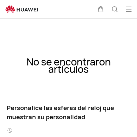
Abri
Carrito
Búsque
me
No se encontraron
artículos
Personalice las esferas del reloj que
muestran su personalidad