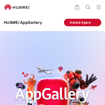
HUAWEI
AppGallery
Abri
Carrinho
Pesquis
me
Clo
HUAWEI AppGallery
Instale Agora