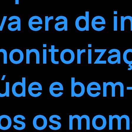
a era de i
monitoriza
úde e bem
dos os mom