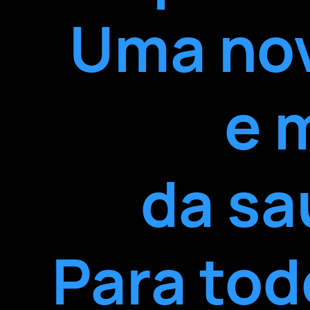
Uma nov
e 
da sa
Para to