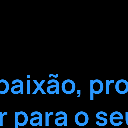
paixão, pr
r para o se