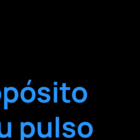
opósito
u pulso