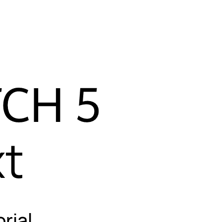
e ao dia-a-
e para uma
.
xt
rial