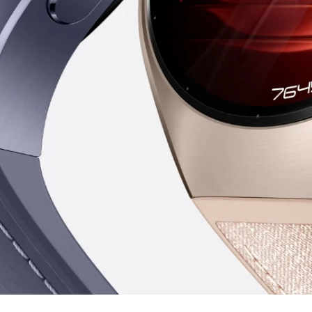
 de grau aeroespacial
 algo marcante 
 com uma caixa d