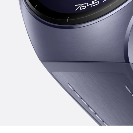
Titânio
Escolha
destaque,