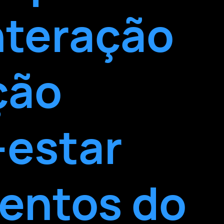
nteração
ção
-estar
entos do