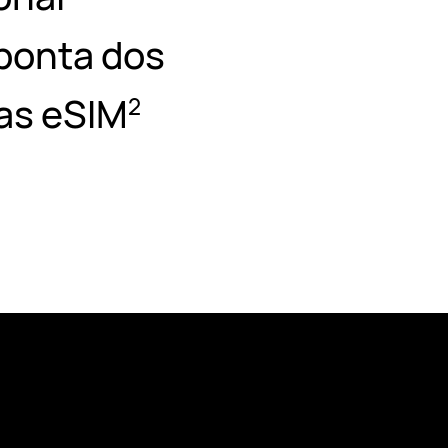
ponta dos
as eSIM
2