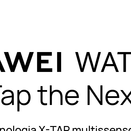
mente resistent
ainda assim lev
utilização diária
ap the Ne
nologia X-TAP multissenso