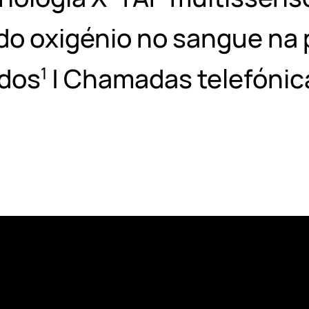
do oxigénio no sangue na 
dos
| Chamadas telefónic
1