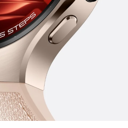
Aço inoxidável 9
e que se
e titânio
4