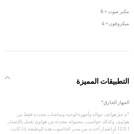
مكبر صوت × 6
ميكروفون × 4
التطبيقات المميزة
الجهاز الخارق*
*تدعمُ هواتف جوالة وأجهزة لوحية وشاشات محددة فقط من
هواوي، وكذلك حواسيب محمولة محددة من هواوي تعمل بالإصدار
12.0.1 أو إصدار أحدث من مدير الحاسوب هذه الوظيفة. إذا كانت