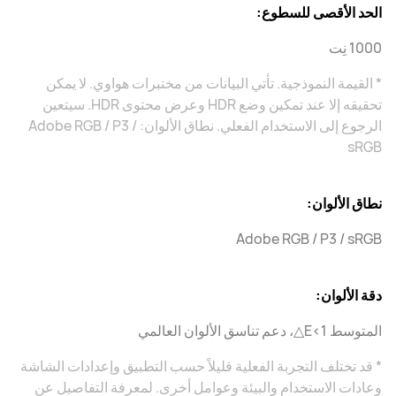
الحد الأقصى للسطوع:
1000 نِت
* القيمة النموذجية. تأتي البيانات من مختبرات هواوي. لا يمكن
تحقيقه إلا عند تمكين وضع HDR وعرض محتوى HDR. سيتعين
الرجوع إلى الاستخدام الفعلي. نطاق الألوان: Adobe RGB / P3 /
sRGB
نطاق الألوان:
Adobe RGB / P3 / sRGB
دقة الألوان:
المتوسط E<1△، دعم تناسق الألوان العالمي
* قد تختلف التجربة الفعلية قليلاً حسب التطبيق وإعدادات الشاشة
وعادات الاستخدام والبيئة وعوامل أخرى. لمعرفة التفاصيل عن