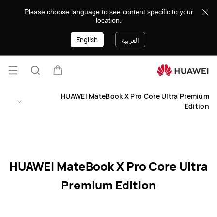
HUAWEI
Please choose language to see content specific to your
MateBook
location.
X
English
Pro
العربية
Core
Ultra
فتح
Premium
عربة
البحث
Edition
القائ
lose
HUAWEI MateBook X Pro Core Ultra Premium
Specification
Edition
HUAWEI MateBook X Pro Core Ultra
Premium Edition