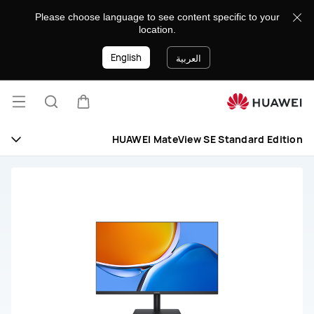
HUAWEI
Please choose language to see content specific to your
MateView
location.
SE
English
Standard
العربية
Edition
فتح
عربة
البحث
القائ
HUAWEI MateView SE Standard Edition