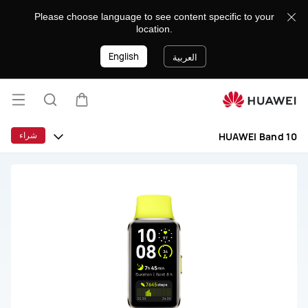
HUAWEI
Please choose language to see content specific to your
Band
location.
10
English
العربية
فتح
عربة
البحث
القائ
شراء
HUAWEI Band 10