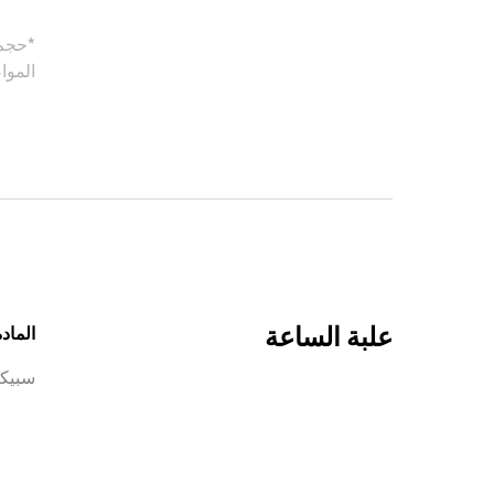
*حجم 
الموا
علبة الساعة
المادة
سبيكة 