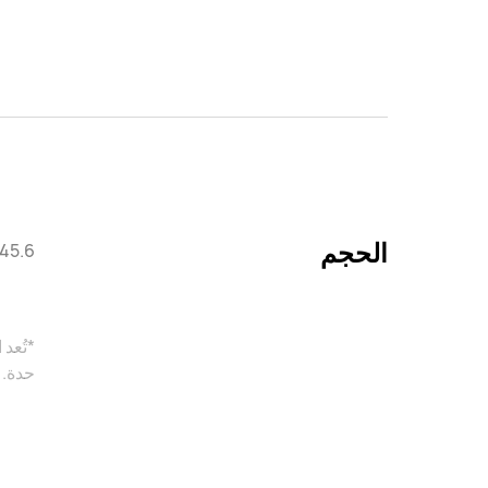
الحجم
45.6 ملم × 45.6 ملم × 11.25 ملم
*تُعد
حدة. 