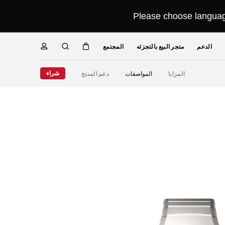
Please choose language
الدعم
متجر البيع بالتجزئه
المجتمع
عربة
البحث
ملف
Close
شراء
المزايا
المواصفات
دعم المنتج
تعريفي