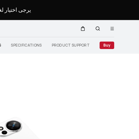
يرجى اختيار .
Open
Cart
Search
menu
Close
S
SPECIFICATIONS
PRODUCT SUPPORT
Buy