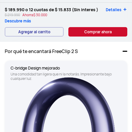
$ 189.990
o 12 cuotas de
$ 15.833
(Sin interes )
Detalles
$ 219.990
Ahorra
$ 30.000
Descubre más
Agregar al carrito
Comprar ahora
Por qué te encantará FreeClip 2 S
C-bridge Design mejorado
Una comodidad tan ligera que ni la notarás. Impresionante bajo 
cualquier luz.