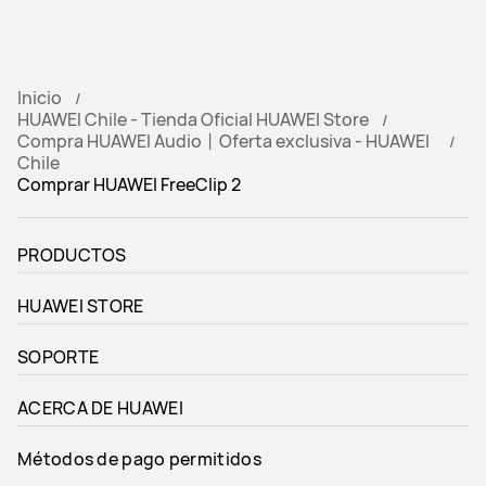
Volumen adaptativo; mejora 
adaptativa de la voz
Inicio
HUAWEI Chile - Tienda Oficial HUAWEI Store
IP57
IP54
Compra HUAWEI Audio丨Oferta exclusiva - HUAWEI
Chile
Comprar HUAWEI FreeClip 2
9 horas con una sola carga

9 horas con una sola carga

PRODUCTOS
38 horas con el estuche de carga
38 horas con el estuche de carga
HUAWEI STORE
SOPORTE
ACERCA DE HUAWEI
Toque dos veces: reproduce o 
Toque dos veces: reproduce o 
Métodos de pago permitidos
pausa el audio, o responde o finaliza 
pausa el audio, o responde o finaliza 
una llamada.

una llamada
