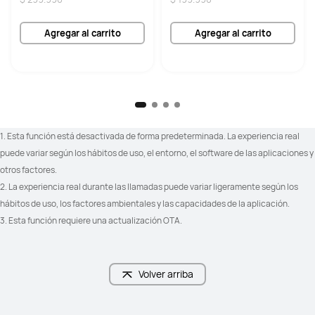
factores ambientales y las 
capacidades de la app.
Agregar al carrito
Agregar al carrito
-
-
1. Esta función está desactivada de forma predeterminada. La experiencia real 
puede variar según los hábitos de uso, el entorno, el software de las aplicaciones y 
Sí
Sí
otros factores.
2. La experiencia real durante las llamadas puede variar ligeramente según los 
hábitos de uso, los factores ambientales y las capacidades de la aplicación.
3. Esta función requiere una actualización OTA.
Sí
-
Volver arriba
3 micrófonos + DNN

2 Mic + VPU + DNN