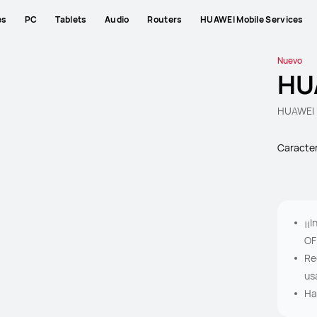
es
PC
Tablets
Audio
Routers
HUAWEI Mobile Services
Nuevo
HU
HUAWEI M
Caracter
¡¡
OF
Re
us
Ha