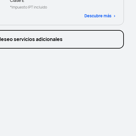
Clase E
*Impuesto IPT incluido
Descubre más
deseo servicios adicionales