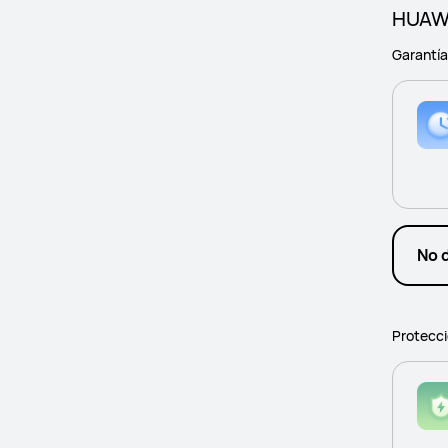
HUAWE
Garantí
No 
Protecci