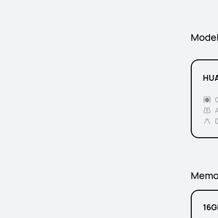
Mode
HUA
C
Memo
16G