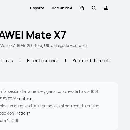
Soporte
Comunidad
Carrito
Búsqueda
perfil
AWEI Mate X7
ate X7, 16+512G, Rojo, Ultra delgado y durable
ísticas
Especificaciones
Soporte de Producto
Inicia sesión diariamente y gana cupones de hasta 10%
F EXTRA! :
obtener
cibe un cupón extra + reembolso al entregar tu equipo
ado con
Trade-In
sta 12 CSI