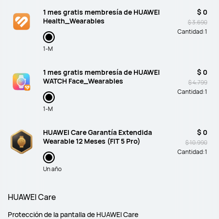
1 mes gratis membresía de HUAWEI
$ 0
Health_Wearables
$ 3.690
Cantidad:
1
1-M
1 mes gratis membresía de HUAWEI
$ 0
WATCH Face_Wearables
$ 4.799
Cantidad:
1
1-M
HUAWEI Care Garantía Extendida
$ 0
Wearable 12 Meses (FIT 5 Pro)
$ 10.990
Cantidad:
1
Un año
HUAWEI Care
Protección de la pantalla de HUAWEI Care