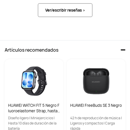
Ver/escribir reseñas >
Artículos recomendados
HUAWEI WATCH FIT 5 Negro F
HUAWEI FreeBuds SE 3 Negro
luoroelastomer Strap, hasta 1
0 días de batería, compatible
Diseño ligero | Miniejercicios |
42 h de reproducción de música |
con iOS y Android, diseño lig
Hasta 10 días de duración de la
Ligeros y compactos | Carga
ero
batería
rápida