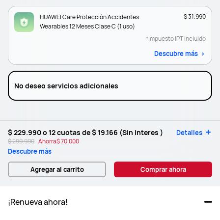
$ 31.990
HUAWEI Care Protección Accidentes
Wearables 12 Meses Clase C (1 uso)
*Impuesto IPT incluido
Descubre más
No deseo servicios adicionales
$ 229.990
o 12 cuotas de
$ 19.166
(Sin interes )
Detalles
$ 299.990
Ahorra
$ 70.000
Descubre más
Agregar al carrito
Comprar ahora
¡Renueva ahora!