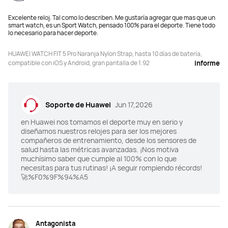
Excelente reloj. Tal como lo describen. Me gustaría agregar que mas que un
smart watch, es un Sport Watch, pensado 100% para el deporte. Tiene todo
lo necesario para hacer deporte.
HUAWEI WATCH FIT 5 Pro Naranja Nylon Strap, hasta 10 días de batería,
compatible con iOS y Android, gran pantalla de 1.92
informe
Soporte de Huawei
Jun 17,2026
en Huawei nos tomamos el deporte muy en serio y
diseñamos nuestros relojes para ser los mejores
compañeros de entrenamiento, desde los sensores de
salud hasta las métricas avanzadas. ¡Nos motiva
muchísimo saber que cumple al 100% con lo que
necesitas para tus rutinas! ¡A seguir rompiendo récords!
🚀%F0%9F%94%A5
Antagonista