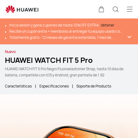
Abr
Carrito
Búsque
Inicia sesión y gana cupones de hasta 10%OFF EXTRA:
obtener
Recibe un cupón extra + reembolso al entregar tu equipo usado con
Trade-In
Totalmente gratis - 12 meses de garantía extendida, 1 mes de
membresía de HUAWEI Health y HUAWEI Watch Faces (valorizado en
$19.479)
Nuevo
HUAWEI WATCH FIT 5 Pro
HUAWEI WATCH FIT 5 Pro Negro Fluoroelastomer Strap, hasta 10 días de
batería, compatible con iOS y Android, gran pantalla de 1.92
Características
Especificaciones
Soporte de Producto