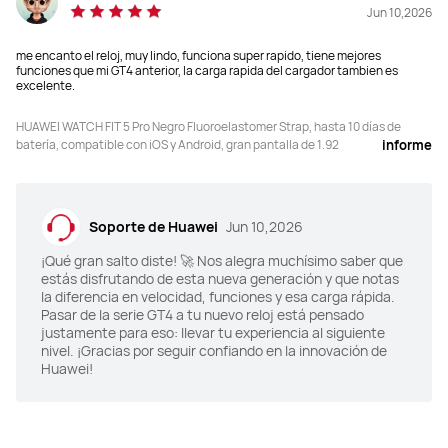
Jun 10,2026
me encanto el reloj, muy lindo, funciona super rapido, tiene mejores
funciones que mi GT4 anterior, la carga rapida del cargador tambien es
excelente.
HUAWEI WATCH FIT 5 Pro Negro Fluoroelastomer Strap, hasta 10 días de
batería, compatible con iOS y Android, gran pantalla de 1.92
informe
Soporte de Huawei
Jun 10,2026
¡Qué gran salto diste! 🚀 Nos alegra muchísimo saber que
estás disfrutando de esta nueva generación y que notas
la diferencia en velocidad, funciones y esa carga rápida.
Pasar de la serie GT4 a tu nuevo reloj está pensado
justamente para eso: llevar tu experiencia al siguiente
nivel. ¡Gracias por seguir confiando en la innovación de
Huawei!