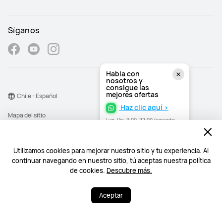
Síganos
Habla con
nosotros y
consigue las
mejores ofertas
Chile - Español
Haz clic aquí >
Mapa del sitio
Lun–Vie, 9:00–22:00 (excepto
festivos)
Términos de uso
Declaración de privacidad
Utilizamos cookies para mejorar nuestro sitio y tu experiencia. Al
continuar navegando en nuestro sitio, tú aceptas nuestra política
Cookies
de cookies.
Descubre más.
©2026 Huawei Device Co., Ltd. Todos los derechos reservados.
Aceptar
¿Necesitas ayuda? Estoy a tu disposición.
¿Necesitas ayuda? Estoy a tu disposición.