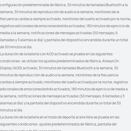
Trail Run (tendencia de altitud)	

_
configuración predeterminada de fábrica, 30 minutos de llamadas Bluetooth a la 
Trail Run (distancia estimada hasta 
semana, 30 minutos de reproducción de audio a la semana, monitoreo de la 
el punto de control)
frecuencia cardiaca siempre activado, monitoreo del sueño activado por la noche, 
registros adicionales de emociones/estrés activados, 180 minutos de ejercicio de 
media a la semana, notificaciones de mensajes activadas (50 mensajes, 6 
llamadas y 3 alarmas al día) y pantalla del dispositivo encendida durante un total 
Ciclismo de potencia virtual	

Ciclismo de potencia virtual	

de 30 minutos al día.
Ciclismo FTP: Cálculo automático
Ciclismo FTP: Cálculo automático
La duración de la batería con AOD activado se prueba en las siguientes 
condiciones: se utilizan los ajustes predeterminados de fábrica, Always On 
Display (AOD) activado, 30 minutos de llamadas Bluetooth a la semana, 30 
minutos de reproducción de audio a la semana, monitoreo de la frecuencia 
ECG: Compatible

ECG: No compatible

cardiaca siempre activado, monitoreo del sueño activada por la noche, registros 
Análisis de arritmias por ondas de 
Análisis de arritmias por ondas de 
pulso: Compatible	

pulso: Compatible	

adicionales de emociones/estrés activados, 180 minutos de ejercicio de media a 
Bienestar emocional: 12 tipos de 
Bienestar emocional: 12 tipos de 
estados sutiles

estados sutiles

la semana, notificaciones de mensajes activadas (50 mensajes, 6 llamadas y 3 
Información sobre salud: calidad del 
Información sobre salud: calidad del 
alarmas al día) y la pantalla del dispositivo encendida durante un total de 30 
sueño, intensidad del 
sueño, intensidad del 
entrenamiento, estados 
entrenamiento, estados 
minutos al día.
emocionales y más

emocionales y más

La duración de la batería en el modo de deporte al aire libre se prueba en las 
VFC: Todo el día y dormir
VFC: Todo el día y dormir
siguientes condiciones: ajustes predeterminados de fábrica, pantalla del 