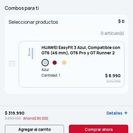
Combos para ti
$ 0
Seleccionar productos
0
artículo(s)
HUAWEI EasyFit 3 Azul, Compatible con
GT6 (46 mm), GT6 Pro y GT Runner 2
Azul
Cantidad:
1
$ 8.990
$ 24.990
$ 319.990
Detalles
$ 399.990
Ahorra
$ 80.000
Agregar al carrito
Comprar ahora