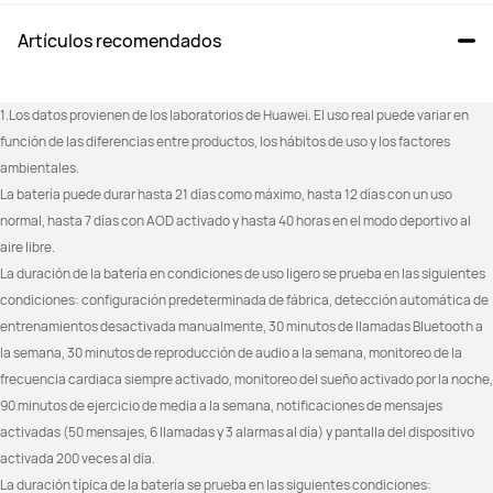
Artículos recomendados
100+ modos de entrenamiento

100+ modos de entrenamiento

Trazo de ruta
Trazo de ruta
1.Los datos provienen de los laboratorios de Huawei. El uso real puede variar en 
función de las diferencias entre productos, los hábitos de uso y los factores 
ambientales.
La batería puede durar hasta 21 días como máximo, hasta 12 días con un uso 
Golf (modos de campo de prácticas 
_
normal, hasta 7 días con AOD activado y hasta 40 horas en el modo deportivo al 
y campo)	

aire libre.
Golf (distancia en tiempo real a los 
obstáculos)	

La duración de la batería en condiciones de uso ligero se prueba en las siguientes 
Golf (mapas de campos ampliables)
condiciones: configuración predeterminada de fábrica, detección automática de 
entrenamientos desactivada manualmente, 30 minutos de llamadas Bluetooth a 
la semana, 30 minutos de reproducción de audio a la semana, monitoreo de la 
frecuencia cardiaca siempre activado, monitoreo del sueño activado por la noche, 
Buceo en apnea
_
90 minutos de ejercicio de media a la semana, notificaciones de mensajes 
activadas (50 mensajes, 6 llamadas y 3 alarmas al día) y pantalla del dispositivo 
activada 200 veces al día.
La duración típica de la batería se prueba en las siguientes condiciones: 