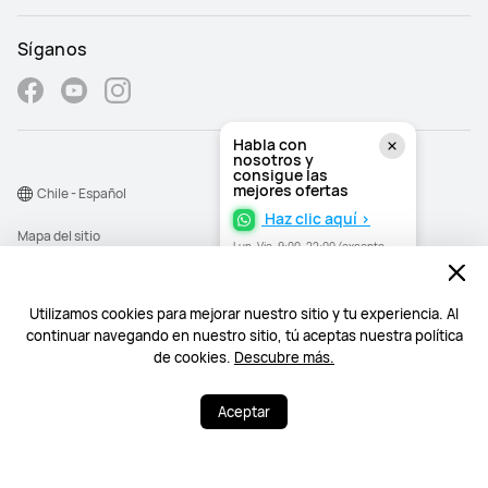
Síganos
Habla con
nosotros y
consigue las
mejores ofertas
Chile - Español
Haz clic aquí >
Mapa del sitio
Lun–Vie, 9:00–22:00 (excepto
festivos)
Términos de uso
Declaración de privacidad
Utilizamos cookies para mejorar nuestro sitio y tu experiencia. Al
continuar navegando en nuestro sitio, tú aceptas nuestra política
Cookies
de cookies.
Descubre más.
©2026 Huawei Device Co., Ltd. Todos los derechos reservados.
Aceptar