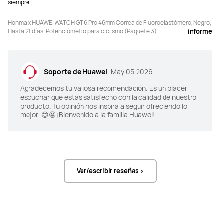
siempre.
Hasta 7 días con AOD activado
Hasta 7 días con AOD activado
Honma x HUAWEI WATCH GT 6 Pro 46mm Correa de Fluoroelastómero, Negro,
Hasta 21 días, Potenciómetro para ciclismo (Paquete 3)
informe
Posicionamiento GNSS de sistema 
Posicionamiento GNSS de sistema 
completo de doble banda: GPS (L1 + 
completo de doble banda: GPS (L1 + 
L5 de doble 
L5 de doble 
Soporte de Huawei
May 05,2026
banda)/GLONASS/BeiDou (B1I + B1C 
banda)/GLONASS/BeiDou (B1I + B1C 
+ B2a de triple banda)/GALILEO (E1 + 
+ B2a de triple banda)/GALILEO (E1 + 
Agradecemos tu valiosa recomendación. Es un placer
E5a de doble banda)/QZSS (L1 + L5 
E5a de doble banda)/QZSS (L1 + L5 
escuchar que estás satisfecho con la calidad de nuestro
de doble banda)/NavIC
de doble banda)/NavIC
producto. Tu opinión nos inspira a seguir ofreciendo lo
mejor. 😊🤩 ¡Bienvenido a la familia Huawei!
5ATM
5ATM
Ver/escribir reseñas >
Android 9.0 o posterior

Android 9.0 o posterior

iOS 13.0 or posterior
iOS 13.0 or posterior