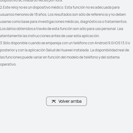
dispositivo activada 60 veces por hora.
2.Este reloj no es un dispositivo médico. Esta función no es adecuada para 
usuarios menores de 18 años. Los resultados son sólo de referencia y no deben 
Notificaciones de mensajes	

Notificaciones de mensajes	

Respuesta a SMS*	

Respuesta a SMS*	

usarse como base para investigaciones médicas, diagnósticos o tratamientos. 
Respuesta a mensajes de redes 
Respuesta a mensajes de redes 
Los datos obtenidos a través de esta función son sólo para uso personal. Lea 
sociales*

sociales*

(*Solo compatible con Android)
(*Solo compatible con Android)
atentamente las instrucciones antes de usar esta aplicación.
3.Sólo disponible cuando se empareja con un teléfono con Android 9.0/iOS 13.0 o 
posterior y con la aplicación Salud de Huawei instalada. La disponibilidad real de 
las funciones puede variar en función del modelo de teléfono y del sistema 
operativo.
Volver arriba