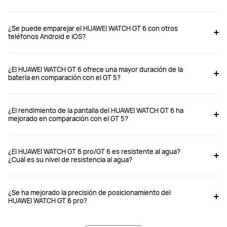
¿Se puede emparejar el HUAWEI WATCH GT 6 con otros
teléfonos Android e iOS?
WATCH GT 6 Pro 46mm
WATCH GT 6 46mm
¿El HUAWEI WATCH GT 6 ofrece una mayor duración de la
batería en comparación con el GT 5?
Desde $ 299.990
Desde $ 199.990
$ 349.990
$ 249.990
¿El rendimiento de la pantalla del HUAWEI WATCH GT 6 ha
mejorado en comparación con el GT 5?
Comprar
Comprar
¿El HUAWEI WATCH GT 6 pro/GT 6 es resistente al agua?
¿Cuál es su nivel de resistencia al agua?
Caja de Reloj
Caja de Reloj
Caja de Aleación de titanio
Caja de Acero inoxidable
¿Se ha mejorado la precisión de posicionamiento del
HUAWEI WATCH GT 6 pro?
Dimensiones: 45.6*45.6*11.25 mm 	

Dimensiones: 46*46*10.95 mm 	
