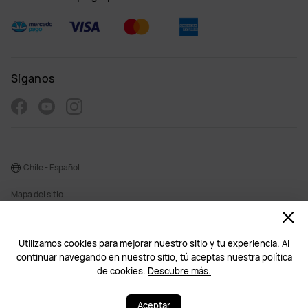
Síganos
Chile - Español
Mapa del sitio
Términos de uso
Declaración de privacidad
Utilizamos cookies para mejorar nuestro sitio y tu experiencia. Al
continuar navegando en nuestro sitio, tú aceptas nuestra política
Cookies
de cookies.
Descubre más.
˅
©2026 Huawei Device Co., Ltd. Todos los derechos reservados.
¿Necesitas ayuda? Estoy a tu disposición.
¿Necesitas ayuda? Estoy a tu disposición.
Aceptar