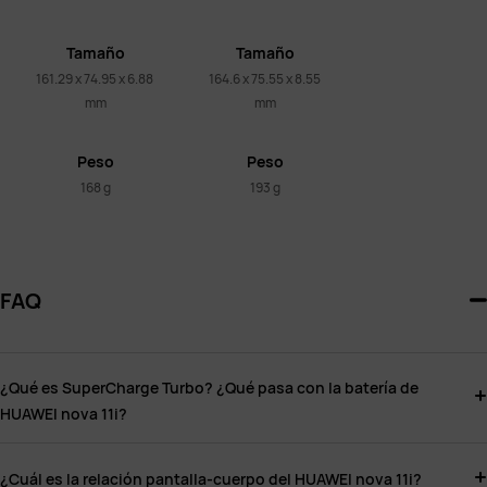
Tamaño
Tamaño
161.29 x 74.95 x 6.88 
164.6 x 75.55 x 8.55 
mm
mm
Peso
Peso
168 g
193 g
FAQ
¿Qué es SuperCharge Turbo? ¿Qué pasa con la batería de
HUAWEI nova 11i?
¿Cuál es la relación pantalla-cuerpo del HUAWEI nova 11i?