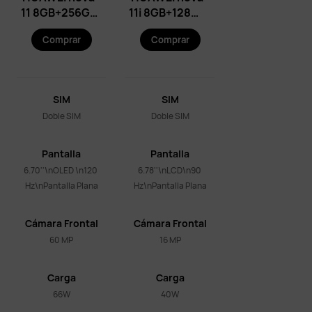
11 8GB+256GB
11i 8GB+128GB
Dual SIM Gold
Dual SIM
Comprar
Comprar
Starry Black
SIM
SIM
Doble SIM
Doble SIM
Pantalla
Pantalla
6.70''\nOLED \n120 
6.78''\nLCD\n90 
Hz\nPantalla Plana
Hz\nPantalla Plana
Cámara Frontal
Cámara Frontal
60 MP
16 MP
Carga
Carga
66W
40W