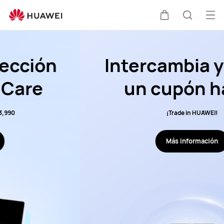
Promociones
de
Abri
Carrito
Búsque
Servicio
me
HUAWEI
Intercambia y obtén
un cupón hasta
$100.000* más
¡Trade in HUAWEI!
reembolso*
Más información