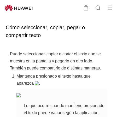
Ab
C
B
rir
a
ú
me
r
s
Cómo seleccionar, copiar, pegar o
nú
r
q
compartir texto
i
u
t
e
o
d
Puede seleccionar, copiar o cortar el texto que se
a
muestra en la pantalla y pegarlo en otro lado.
También puede compartirlo de distintas maneras.
Mantenga presionado el texto hasta que
aparezca
.
Lo que ocurre cuando mantiene presionado
el texto puede variar según la aplicación.