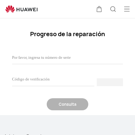
Soporte
técnico
Abri
Carrito
Búsque
HUAWEI
me
Progreso de la reparación
Consulta