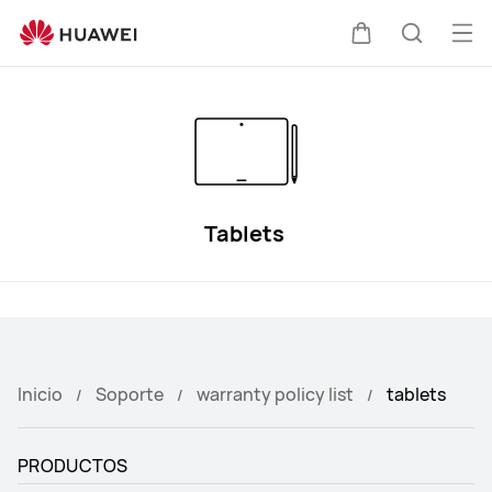
Política
de
Abri
Carrito
Búsque
garantía
me
de
tablets
HUAWEI
Tablets
Inicio
Soporte
warranty policy list
tablets
PRODUCTOS