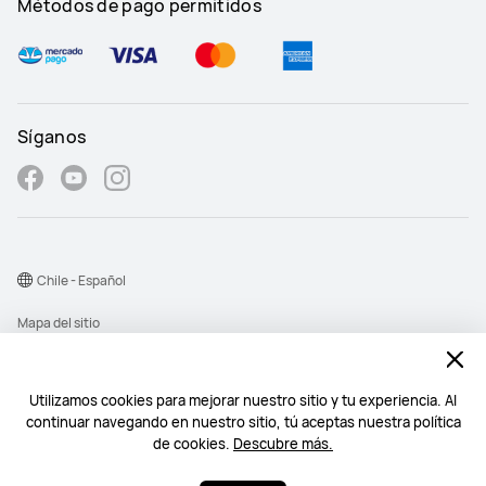
Métodos de pago permitidos
Síganos
Chile - Español
Mapa del sitio
Términos de uso
Declaración de privacidad
Utilizamos cookies para mejorar nuestro sitio y tu experiencia. Al
continuar navegando en nuestro sitio, tú aceptas nuestra política
Cookies
de cookies.
Descubre más.
©2026 Huawei Device Co., Ltd. Todos los derechos reservados.