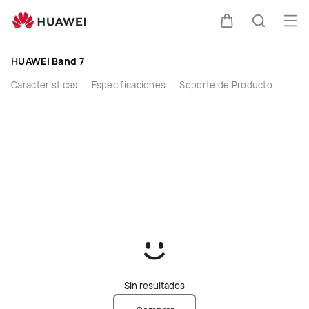
Comprar
Abr
Carrito
Búsque
Reloj
HUAWEI Band 7
Inteligente
Características
Especificaciones
Soporte de Producto
HUAWEI
Band
7
-
HUAWEI
CL
Sin resultados