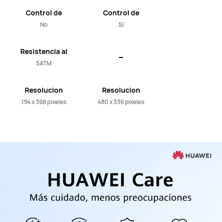
Control de
Control de
música
música
No
Sí
Resistencia al
agua
5ATM
Resolucion
Resolucion
194 x 368 pixeles
480 x 336 pixeles