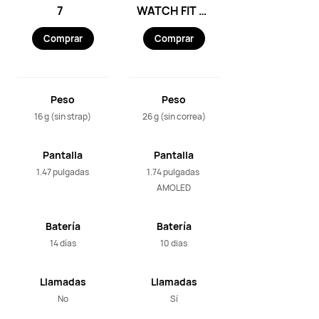
7
WATCH FIT 2
Active
Comprar
Comprar
Peso
Peso
16 g (sin strap)
26 g (sin correa)
Pantalla
Pantalla
1.47 pulgadas
1.74 pulgadas 
AMOLED
Batería
Batería
14 días
10 dias
Llamadas
Llamadas
No
Sí