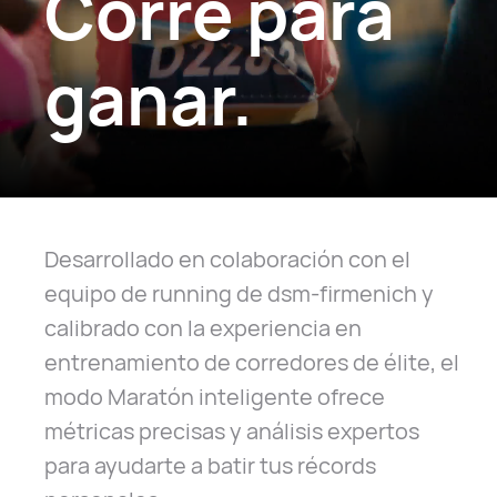
Corre para
ganar.
Desarrollado en colaboración con el
equipo de running de dsm-firmenich y
calibrado con la experiencia en
entrenamiento de corredores de élite, el
modo Maratón inteligente ofrece
métricas precisas y análisis expertos
para ayudarte a batir tus récords