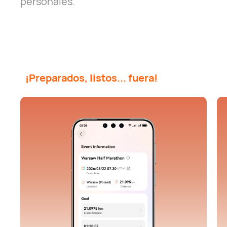
personales.
¡Preparados, listos... fuera!