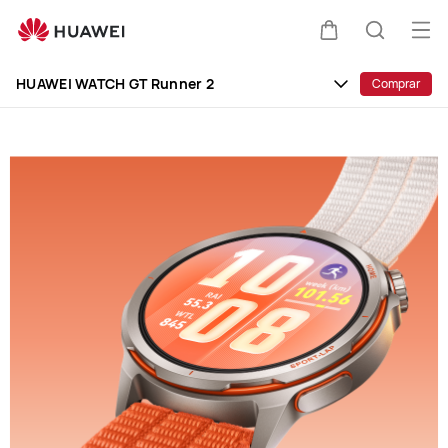
HUAWEI
WATCH
Abri
Carrito
Búsque
GT
me
Clo
Runner
HUAWEI WATCH GT Runner 2
Comprar
2