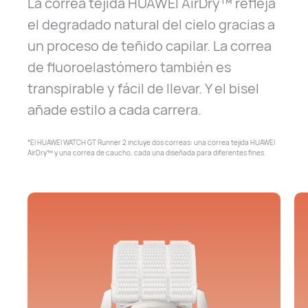
La correa tejida HUAWEI AirDry™ refleja
el degradado natural del cielo gracias a
un proceso de teñido capilar. La correa
de fluoroelastómero también es
transpirable y fácil de llevar. Y el bisel
añade estilo a cada carrera.
*El HUAWEI WATCH GT Runner 2 incluye dos correas: una correa tejida HUAWEI
AirDry™
y una correa de caucho, cada una diseñada para diferentes fines.