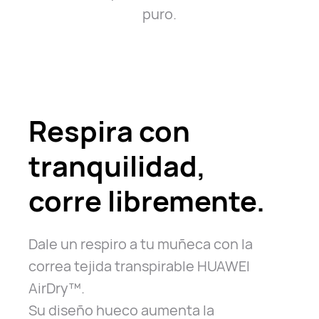
puro.
Respira con
tranquilidad,
corre libremente.
Dale un respiro a tu muñeca con la
correa tejida transpirable HUAWEI
AirDry™.
Su diseño hueco aumenta la