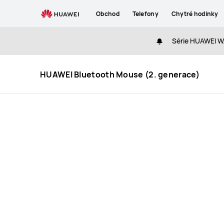
HUAWEI
Obchod
Telefony
Chytré hodinky
Bluetooth
Mouse
Série HUAWEI WA
(2.
generace)
HUAWEI Bluetooth Mouse (2. generace)