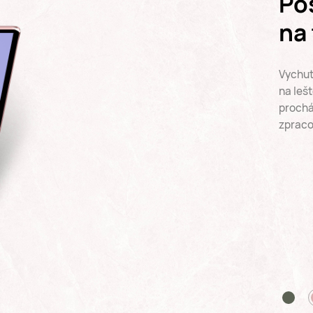
Zís
Povrch
poskyt
přiroz
obsahu
kovové