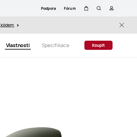
Podpora
Fórum
Košík
Hledat
profil
s kódem
Close
Vlastnosti
Specifikace
Koupit