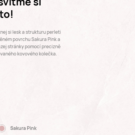
kej ten pocit
ová úprava z veganské kůže
uje barvě Olive Green
ený pocit při procházení
 pomocí skvěle navrženého
ho kolečka.
Olive Green