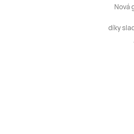
Nová g
díky sla