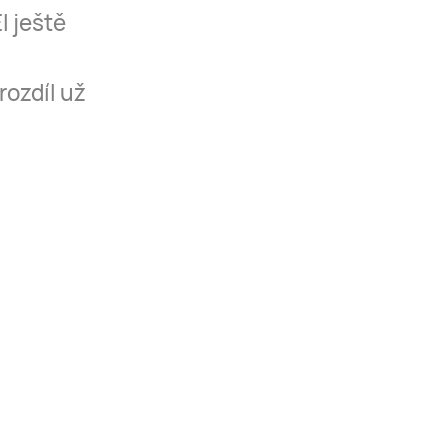
I ještě
rozdíl už
š
.