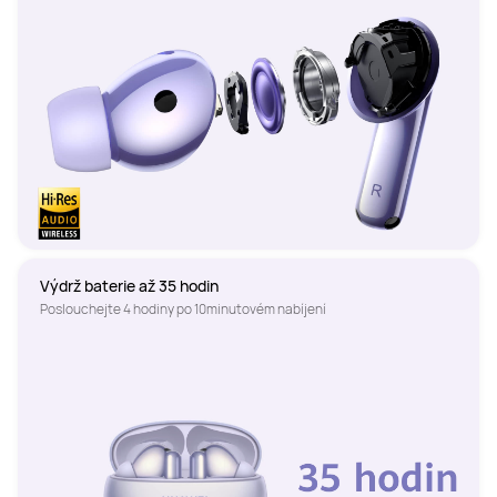
Výdrž baterie až 35 hodin
Poslouchejte 4 hodiny po 10minutovém nabíjení