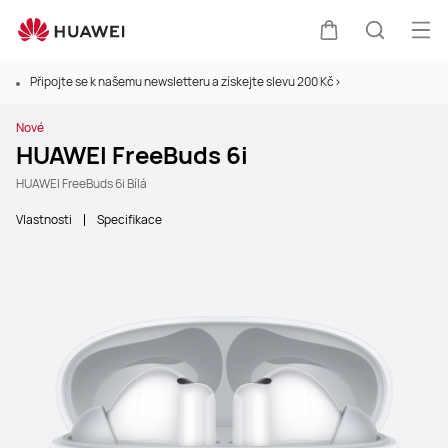
Ote
Košík
Hledat
Připojte se k našemu newsletteru a získejte slevu 200 Kč>
Nové
HUAWEI FreeBuds 6i
HUAWEI FreeBuds 6i Bílá
Vlastnosti
Specifikace