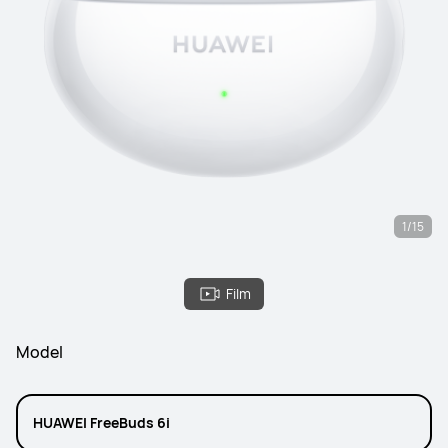
1/15
Film
Model
HUAWEI FreeBuds 6i