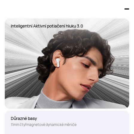
Inteligentní Aktivní potlačení hluku 3.0
Důrazné basy
11mm čtyřmagnetové dynamické měniče