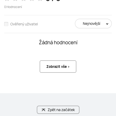
Kapacita baterie

Kapacita baterie

0
Hodnocení
Sluchátka: 55 mAh (min. hodnota 
Sluchátka: 55 mAh (minimální 
jednoho sluchátka)

hodnota každého)

Nabíjecí pouzdro: 510 mAh (min. 
Nabíjecí pouzdro: 510 mAh 
Nejnovější
Ověřený uživatel
hodnota)

(minimální hodnota)

Způsob nabíjení

Způsob nabíjení

Nabíjení kabelem: USB-C

Kabelové nabíjení: USB-C

Žádná hodnocení
Doba nabíjení

Bezdrátové nabíjení: přibližně 2 W

Sluchátka: cca 40 minut (v 
nabíjecím pouzdru)

Doba nabíjení

Přibližně 40 minut pro sluchátka (v 
Nabíjecí pouzdro (nabíjení 
nabíjecím pouzdře)

kabelem): cca 1 hodina
Přibližně 60 minut pro nabíjecí 
Zobrazit vše >
pouzdro bez sluchátek (kabelově)

Přibližně 150 minut pro nabíjecí 
pouzdro bez sluchátek 
(bezdrátově)
Zpět na začátek
Ovládání
Ovládání