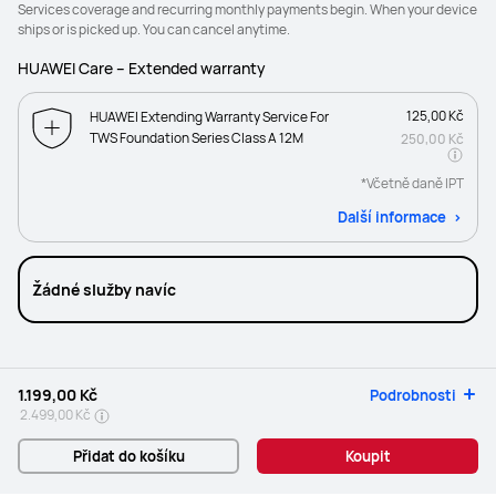
Services coverage and recurring monthly payments begin. When your device
ships or is picked up. You can cancel anytime.
HUAWEI Care – Extended warranty
125,00 Kč
HUAWEI Extending Warranty Service For
TWS Foundation Series Class A 12M
250,00 Kč
*Včetně daně IPT
Další informace
Žádné služby navíc
1.199,00 Kč
Podrobnosti
2.499,00 Kč
Přidat do košíku
Koupit