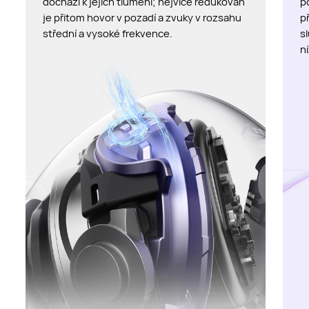
dochází k jejich tlumení; nejvíce redukován
p
je přitom hovor v pozadí a zvuky v rozsahu
p
střední a vysoké frekvence.
s
n