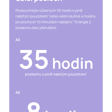
Poslouchejte úžasných 35 hodin s plně
nabitým pouzdrem
nebo velmi slušné 4 hodiny
1
po pouhých 10 minutách nabíjení.
Energie z
11
poslechu bez přerušení.
Až
35
hodin
poslechu s plně nabitým pouzdrem
1
Až
8