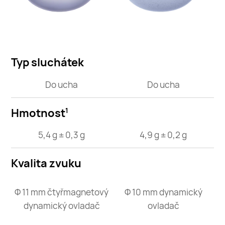
Typ sluchátek
Do ucha
Do ucha
Hmotnost
1
5,4 g ± 0,3 g
4,9 g ± 0,2 g
Kvalita zvuku
Φ 11 mm čtyřmagnetový
Φ 10 mm dynamický
dynamický ovladač
ovladač
d