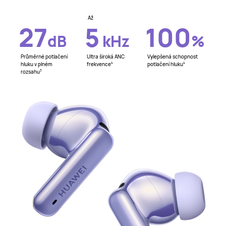
Až
27
5
100
dB
kHz
%
Průměrné potlačení
Ultra široká ANC
Vylepšená schopnost
hluku v plném
frekvence
potlačení hluku
4
4
rozsahu
3