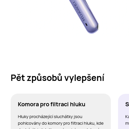
Pět způsobů vylepšení
Komora pro filtraci hluku
S
Hluky procházející sluchátky jsou
K
pohlcovány do komory pro filtraci hluku, kde
m