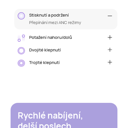
Stisknutí a podržení
Přepínání mezi ANC režimy
Potažení nahoru/dolů
Zvýšení/snížení hlasitosti
Dvojité klepnutí
Přehrát/zastavit přehrávání zvuku nebo
přijmout/ukončit hovor
Trojité klepnutí
Přeskočit na další stopu
Rychlé nabíjení,
delší poslech