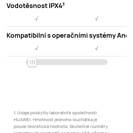
Vodotěsnost IPX4
3
√
√
Kompatibilní s operačními systémy Andr
√
√
1. Údaje poskytly laboratoře společnosti
HUAWEI. Hmotnost jednoho sluchátka je
pouze teoretická hodnota. Skutečné rozměry
jednotlivých produktů se mohou lišit. Všechny