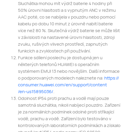
Sluchátka mohou mít výdrž baterie 4 hodiny při
50% úrovni hlasitosti a s vypnutým ANC v režimu
AAC poté, co se nabíjela v pouzdru nebo pomocí
kabelu po dobu 10 minut z úrovně nabití baterie
více než 80 %. Skutečná výdrž baterie se může lišit
v závislosti na nastavené úrovni hlasitosti, zdroji
zvuku, rušivých vlivech prostředí, zapnutých
funkcích a zvyklostech při používání.
Funkce sdílení poslechu je dostupná jen u
některých telefonů HUAWEI s operačním
systémem EMUI 13 nebo novějším. Další informace
o podporovaných modelech naleznete na:
https://
consumer.huawei.com/
en/support/content
/en-us15895036/
.
Odolnost IP54 proti prachu a vodě mají pouze
samotná sluchátka, nikoli nabíjecí pouzdro. Zařízení
je za normálních podmínek odolné proti stříkající
vodě, prachu a vodě. Zařízení bylo testováno v
kontrolovaných laboratorních podmínkách a získalo