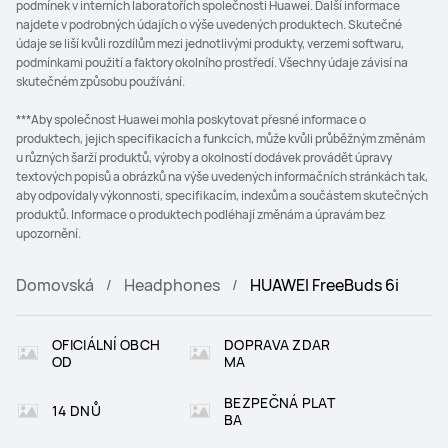
podmínek v interních laboratořích společnosti Huawei. Další informace
najdete v podrobných údajích o výše uvedených produktech. Skutečné
údaje se liší kvůli rozdílům mezi jednotlivými produkty, verzemi softwaru,
podmínkami použití a faktory okolního prostředí. Všechny údaje závisí na
skutečném způsobu používání.
***Aby společnost Huawei mohla poskytovat přesné informace o
produktech, jejich specifikacích a funkcích, může kvůli průběžným změnám
u různých šarží produktů, výroby a okolností dodávek provádět úpravy
textových popisů a obrázků na výše uvedených informačních stránkách tak,
aby odpovídaly výkonnosti, specifikacím, indexům a součástem skutečných
produktů. Informace o produktech podléhají změnám a úpravám bez
upozornění.
Domovská
Headphones
HUAWEI FreeBuds 6i
OFICIÁLNÍ OBCH
DOPRAVA ZDAR
OD
MA
BEZPEČNÁ PLAT
14 DNŮ
BA