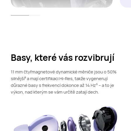
Basy, které vás rozvibrují
11 mm čtyřmagnetové dynamické měniče jsou o 50%
silnější
a mají certifikaci Hi-Res, takže vygenerují
8
důrazné basy s frekvencí dokonce až 14 Hz
– a to je
9
výkon, nad kterým se vám určitě zatají dech.