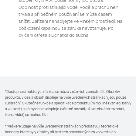
stupeň krytí IP54 podle normy IEC 60529.
Odolnost proti stříkající vodě, vodě a prachu není
trvalá a při běžném používání se může časem
snížit. Zařízení nenabíjejte ve vlhkém prostředí. Na
poškození kapalinou se záruka nevztahuje. Po
cvičení otřete sluchátka⁠ do sucha.
*Dostupnost některých funkcí se může v různých zemích lišit. Obrázky
produktu, videa a obsah displeje na výše uvedených stránkách jsou pouze
ilustrační. Skutečné funkce a specifikace produktu (mimo jiné i vzhled, barvy
a velikost) i reálný obsah displeje (včetně pozadí, uživatelského rozhraní,
ikon a videí) se mohou lišit.
**Veškeré údaje na výše uvedených stránkách představují teoretické
hodnoty, které byly získány při testech provedených za konkrétních