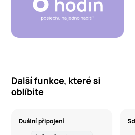
hodin
poslechu na jedno nabití
1
Další funkce, které si
oblíbíte
Duální připojení
Sd