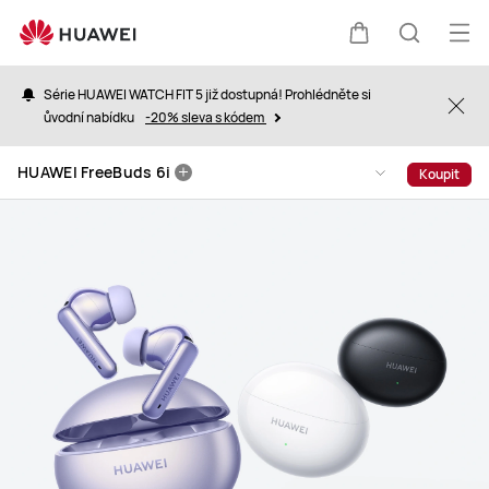
HUAWEI
FreeBuds
Ote
Košík
Hledat
6i
nab
Série HUAWEI WATCH FIT 5 již dostupná! Prohlédněte si
Clo
ůvodní nabídku
-20% sleva s kódem
HUAWEI FreeBuds 6i
Koupit