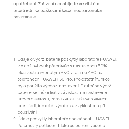
opotřebení. Zařízení nenabíjejte ve vlhkém
prostředí. Na poškození kapalinou se záruka
nevztahuje.
Údaje o výdrži baterie poskytly laboratoře HUAWEI,
v nichž byl zvuk přehráván s nastavenou 50%
hlasitostí a vypnutým ANC v režimu AAC na
telefonech HUAWEI P60 Pro. Pro ostatní funkce
bylo použito výchozí nastavení. Skutečná výdrž
baterie se může lišit v závislosti na nastavené
úrovni hlasitosti, zdroji zvuku, rušivých vlivech
prostředí, funkcích výrobku a zvyklostech při
používání.
Údaje poskytly laboratoře společnosti HUAWEI.
Parametry potlačení hluku se během vašeho