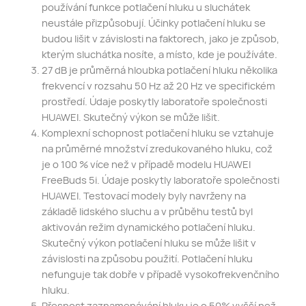
používání funkce potlačení hluku u sluchátek
neustále přizpůsobují. Účinky potlačení hluku se
budou lišit v závislosti na faktorech, jako je způsob,
kterým sluchátka nosíte, a místo, kde je používáte.
27 dB je průměrná hloubka potlačení hluku několika
frekvencí v rozsahu 50 Hz až 20 Hz ve specifickém
prostředí. Údaje poskytly laboratoře společnosti
HUAWEI. Skutečný výkon se může lišit.
Komplexní schopnost potlačení hluku se vztahuje
na průměrné množství zredukovaného hluku, což
je o 100 % více než v případě modelu HUAWEI
FreeBuds 5i. Údaje poskytly laboratoře společnosti
HUAWEI. Testovací modely byly navrženy na
základě lidského sluchu a v průběhu testů byl
aktivován režim dynamického potlačení hluku.
Skutečný výkon potlačení hluku se může lišit v
závislosti na způsobu použití. Potlačení hluku
nefunguje tak dobře v případě vysokofrekvenčního
hluku.
Přesnost zaznamenávání hluku je o 50% vyšší než