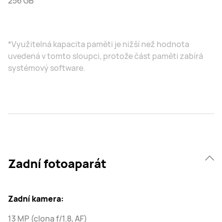
256 GB
*Využitelná kapacita paměti je nižší než hodnota
uvedená v tomto sloupci, protože část paměti zabírá
systémový software.
Zadní fotoaparát
Zadní kamera:
13 MP (clona f/1.8, AF)