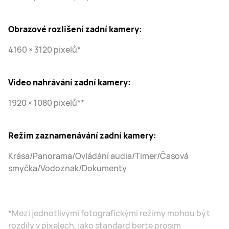
Obrazové rozlišení zadní kamery:
4160 × 3120 pixelů*
Video nahrávání zadní kamery:
1920 × 1080 pixelů**
Režim zaznamenávání zadní kamery:
Krása/Panorama/Ovládání audia/Timer/Časová
smyčka/Vodoznak/Dokumenty
*Mezi jednotlivými fotografickými režimy mohou být
rozdíly v pixelech, jako standard berte prosím