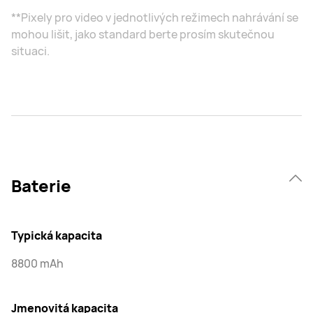
**Pixely pro video v jednotlivých režimech nahrávání se
mohou lišit, jako standard berte prosím skutečnou
situaci.
Baterie
Typická kapacita
8800 mAh
Jmenovitá kapacita