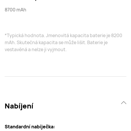
8700 mAh
*Typická hodnota. Jmenovitá kapacita baterie je 8200
mAh. Skutečná kapacita se může lišit. Baterie je
vestavěná a nelze ji vyjmout.
Nabíjení
Standardní nabíječka: