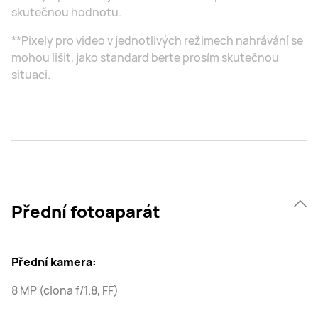
skutečnou hodnotu.
**Pixely pro video v jednotlivých režimech nahrávání se
mohou lišit, jako standard berte prosím skutečnou
situaci.
Přední fotoaparát
Přední kamera:
8 MP (clona f/1.8, FF)