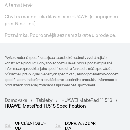
Alternativně:
Chytrá magnetická klávesnice HUAWEI (s připojením
přes NearLink)
Poznámka: Podrobnější seznam získáte u prodejce.
*Výše uvedené specifikace jsou teoretické hodnoty vycházející z
konstrukce produktu. Aby společnost Huawei mohla podávat přesné
informace o produktu, jeho specifikacích a funkcích, může provádět
průběžné úpravy výše uvedených specifikací, aby odpovídaly výkonnosti,
specifikacím, indexům a součástem skutečného produktu. Informace o
produktech podléhají změnám a úpravám bez upozornění.
Domovská
Tablety
HUAWEI MatePad 11.5"S
HUAWEI MatePad 11.5"S Specification
OFICIÁLNÍ OBCH
DOPRAVA ZDAR
OD
MA