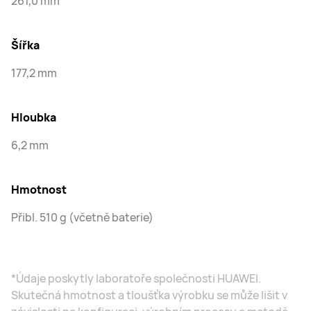
261,0 mm
Šířka
177,2 mm
Hloubka
6,2 mm
Hmotnost
Přibl. 510 g (včetně baterie)
*Údaje poskytly laboratoře společnosti HUAWEI.
Skutečná hmotnost a tloušťka výrobku se může lišit v