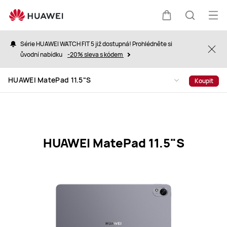
HUAWEI
MatePad
Ote
Košík
Hledat
11.5&quot;S
nab
Specification
Série HUAWEI WATCH FIT 5 již dostupná! Prohlédněte si
Clo
ůvodní nabídku
-20% sleva s kódem
HUAWEI MatePad 11.5"S
Koupit
HUAWEI MatePad 11.5"S