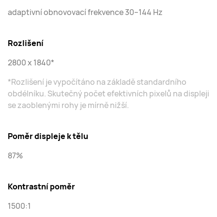
adaptivní obnovovací frekvence 30–144 Hz
Rozlišení
2800 x 1840*
*Rozlišení je vypočítáno na základě standardního
obdélníku. Skutečný počet efektivních pixelů na displeji
se zaoblenými rohy je mírně nižší.
Poměr displeje k tělu
87%
Kontrastní poměr
1500:1