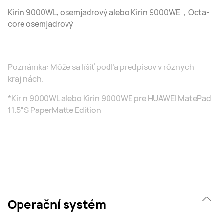
Kirin 9000WL, osemjadrový alebo Kirin 9000WE，Octa-
core osemjadrový
Poznámka: Môže sa líšiť podľa predpisov v rôznych
krajinách.
*Kirin 9000WL alebo Kirin 9000WE pre HUAWEI MatePad
11.5"S PaperMatte Edition
Operační systém