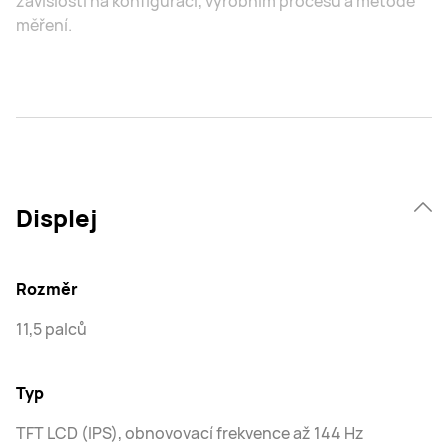
závislosti na konfiguraci, výrobním procesu a metodě
měření.
Displej
Rozměr
11,5 palců
Typ
TFT LCD (IPS), obnovovací frekvence až 144 Hz