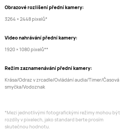
Obrazové rozlišení přední kamery:
3264 × 2448 pixelů*
Video nahrávání přední kamery:
1920 × 1080 pixelů**
Režim zaznamenávání přední kamery:
Krása/Odraz v zrcadle/Ovládání audia/Timer/Časová
smyčka/Vodoznak
*Mezi jednotlivými fotografickými režimy mohou být
rozdíly v pixelech, jako standard berte prosím
skutečnou hodnotu.