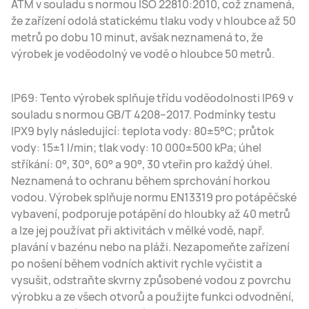
ATM v souladu s normou ISO 22810:2010, což znamená,
že zařízení odolá statickému tlaku vody v hloubce až 50
metrů po dobu 10 minut, avšak neznamená to, že
výrobek je voděodolný ve vodě o hloubce 50 metrů.
IP69: Tento výrobek splňuje třídu voděodolnosti IP69 v
souladu s normou GB/T 4208–2017. Podmínky testu
IPX9 byly následující: teplota vody: 80±5°C; průtok
vody: 15±1 l/min; tlak vody: 10 000±500 kPa; úhel
stříkání: 0°, 30°, 60° a 90°, 30 vteřin pro každý úhel.
Neznamená to ochranu během sprchování horkou
vodou. Výrobek splňuje normu EN13319 pro potápěčské
vybavení, podporuje potápění do hloubky až 40 metrů
a lze jej používat při aktivitách v mělké vodě, např.
plavání v bazénu nebo na pláži. Nezapomeňte zařízení
po nošení během vodních aktivit rychle vyčistit a
vysušit, odstraňte skvrny způsobené vodou z povrchu
výrobku a ze všech otvorů a použijte funkci odvodnění,