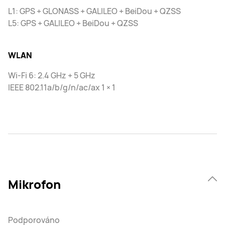
L1: GPS + GLONASS + GALILEO + BeiDou + QZSS
L5: GPS + GALILEO + BeiDou + QZSS
WLAN
Wi-Fi 6: 2.4 GHz + 5 GHz
IEEE 802.11a/b/g/n/ac/ax 1 × 1
Mikrofon
Podporováno