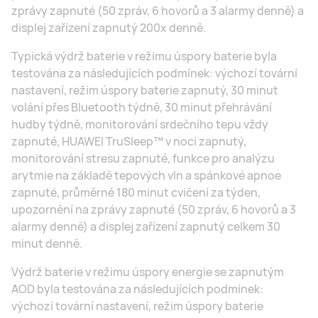
zprávy zapnuté (50 zpráv, 6 hovorů a 3 alarmy denně) a
displej zařízení zapnutý 200x denně.
Typická výdrž baterie v režimu úspory baterie byla
testována za následujících podmínek: výchozí tovární
nastavení, režim úspory baterie zapnutý, 30 minut
volání přes Bluetooth týdně, 30 minut přehrávání
hudby týdně, monitorování srdečního tepu vždy
zapnuté, HUAWEI TruSleep™ v noci zapnutý,
monitorování stresu zapnuté, funkce pro analýzu
arytmie na základě tepových vln a spánkové apnoe
zapnuté, průměrně 180 minut cvičení za týden,
upozornění na zprávy zapnuté (50 zpráv, 6 hovorů a 3
alarmy denně) a displej zařízení zapnutý celkem 30
minut denně.
Výdrž baterie v režimu úspory energie se zapnutým
AOD byla testována za následujících podmínek:
výchozí tovární nastavení, režim úspory baterie