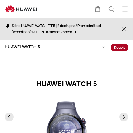
HUAWEI
WATCH
Ote
Košík
Hledat
5
nab
Specification
Série HUAWEI WATCH FIT 5 již dostupná! Prohlédněte si
Clo
ůvodní nabídku
-20% sleva s kódem
HUAWEI WATCH 5
Koupit
HUAWEI WATCH 5