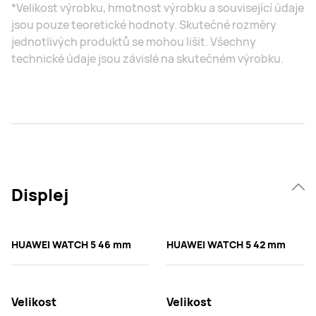
*Velikost výrobku, hmotnost výrobku a související údaje
jsou pouze teoretické hodnoty. Skutečné rozměry
jednotlivých produktů se mohou lišit. Všechny
technické údaje jsou závislé na skutečném výrobku.
Displej
HUAWEI WATCH 5 46 mm
HUAWEI WATCH 5 42 mm
Velikost
Velikost