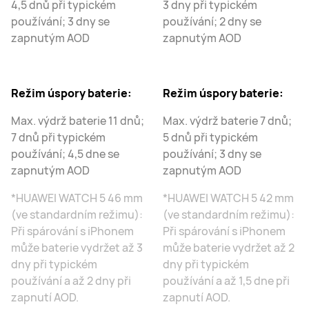
4,5 dnů při typickém
3 dny při typickém
používání; 3 dny se
používání; 2 dny se
zapnutým AOD
zapnutým AOD
Režim úspory baterie:
Režim úspory baterie:
Max. výdrž baterie 11 dnů;
Max. výdrž baterie 7 dnů;
7 dnů při typickém
5 dnů při typickém
používání; 4,5 dne se
používání; 3 dny se
zapnutým AOD
zapnutým AOD
*HUAWEI WATCH 5 46 mm
*HUAWEI WATCH 5 42 mm
(ve standardním režimu):
(ve standardním režimu):
Při spárování s iPhonem
Při spárování s iPhonem
může baterie vydržet až 3
může baterie vydržet až 2
dny při typickém
dny při typickém
používání a až 2 dny při
používání a až 1,5 dne při
zapnutí AOD.
zapnutí AOD.