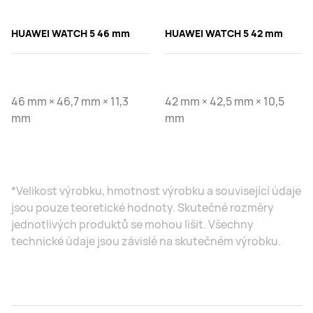
HUAWEI WATCH 5 46 mm
HUAWEI WATCH 5 42 mm
46 mm × 46,7 mm × 11,3
42 mm × 42,5 mm × 10,5
mm
mm
*Velikost výrobku, hmotnost výrobku a související údaje
jsou pouze teoretické hodnoty. Skutečné rozměry
jednotlivých produktů se mohou lišit. Všechny
technické údaje jsou závislé na skutečném výrobku.