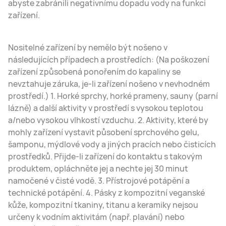
abyste zabránili negativnímu dopadu vody na funkci
zařízení.
Nositelné zařízení by nemělo být nošeno v
následujících případech a prostředích: (Na poškození
zařízení způsobená ponořením do kapaliny se
nevztahuje záruka, je-li zařízení nošeno v nevhodném
prostředí.) 1. Horké sprchy, horké prameny, sauny (parní
lázně) a další aktivity v prostředí s vysokou teplotou
a/nebo vysokou vlhkostí vzduchu. 2. Aktivity, které by
mohly zařízení vystavit působení sprchového gelu,
šamponu, mýdlové vody a jiných pracích nebo čisticích
prostředků. Přijde-li zařízení do kontaktu s takovým
produktem, opláchněte jej a nechte jej 30 minut
namočené v čisté vodě. 3. Přístrojové potápění a
technické potápění. 4. Pásky z kompozitní veganské
kůže, kompozitní tkaniny, titanu a keramiky nejsou
určeny k vodním aktivitám (např. plavání) nebo