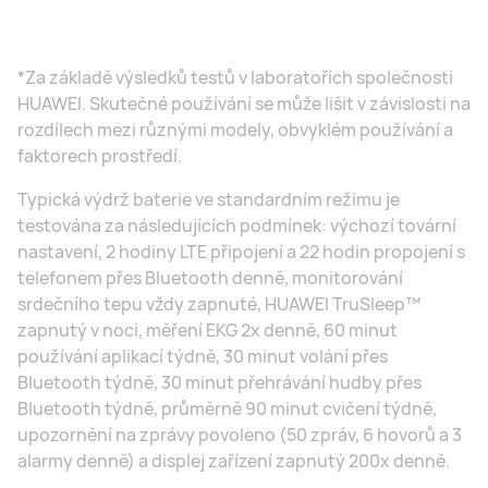
*Za základě výsledků testů v laboratořích společnosti
HUAWEI. Skutečné používání se může lišit v závislosti na
rozdílech mezi různými modely, obvyklém používání a
faktorech prostředí.
Typická výdrž baterie ve standardním režimu je
testována za následujících podmínek: výchozí tovární
nastavení, 2 hodiny LTE připojení a 22 hodin propojení s
telefonem přes Bluetooth denně, monitorování
srdečního tepu vždy zapnuté, HUAWEI TruSleep™
zapnutý v noci, měření EKG 2x denně, 60 minut
používání aplikací týdně, 30 minut volání přes
Bluetooth týdně, 30 minut přehrávání hudby přes
Bluetooth týdně, průměrně 90 minut cvičení týdně,
upozornění na zprávy povoleno (50 zpráv, 6 hovorů a 3
alarmy denně) a displej zařízení zapnutý 200x denně.