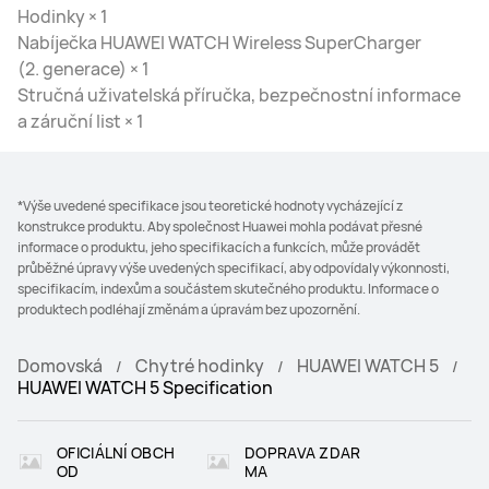
Hodinky × 1
Nabíječka HUAWEI WATCH Wireless SuperCharger
(2. generace) × 1
Stručná uživatelská příručka, bezpečnostní informace
a záruční list × 1
*Výše uvedené specifikace jsou teoretické hodnoty vycházející z
konstrukce produktu. Aby společnost Huawei mohla podávat přesné
informace o produktu, jeho specifikacích a funkcích, může provádět
průběžné úpravy výše uvedených specifikací, aby odpovídaly výkonnosti,
specifikacím, indexům a součástem skutečného produktu. Informace o
produktech podléhají změnám a úpravám bez upozornění.
Domovská
Chytré hodinky
HUAWEI WATCH 5
HUAWEI WATCH 5 Specification
OFICIÁLNÍ OBCH
DOPRAVA ZDAR
OD
MA