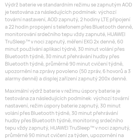
Výdrž baterie ve standardním režimu se zapnutým AOD
je testována za následujících podmínek: výchozí
tovární nastavení, AOD zapnutý, 2 hodiny LTE připojení
a 22 hodin propojení s telefonem přes Bluetooth denně,
monitorování srdečního tepu vždy zapnuté, HUAWEI
TruSleep™ v noci zapnutý, měření EKG 2x denně, 60
minut používání aplikací týdně, 30 minut volání přes
Bluetooth týdně, 30 minut přehrávání hudby přes
Bluetooth týdně, průměrně 90 minut cvičení týdně,
upozornění na zprávy povoleno (50 zpráv, 6 hovorů a 3
alarmy denně) a displej zařízení zapnutý 200x denně.
Maximální výdrž baterie v režimu úspory baterie je
testována za následujících podmínek: výchozí tovární
nastavení, režim úspory baterie zapnutý, 30 minut
volání přes Bluetooth týdně, 30 minut přehrávání
hudby přes Bluetooth týdně, monitoring srdečního
tepu vždy zapnutý, HUAWEI TruSleep™ v noci zapnutý,
průměrně 90 minut cvičení za týden, upozornění na