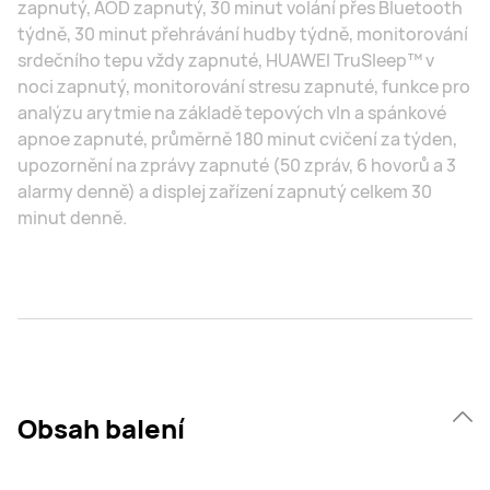
zapnutý, AOD zapnutý, 30 minut volání přes Bluetooth
týdně, 30 minut přehrávání hudby týdně, monitorování
srdečního tepu vždy zapnuté, HUAWEI TruSleep™ v
noci zapnutý, monitorování stresu zapnuté, funkce pro
analýzu arytmie na základě tepových vln a spánkové
apnoe zapnuté, průměrně 180 minut cvičení za týden,
upozornění na zprávy zapnuté (50 zpráv, 6 hovorů a 3
alarmy denně) a displej zařízení zapnutý celkem 30
minut denně.
Obsah balení