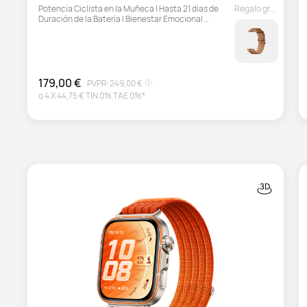
Potencia Ciclista en la Muñeca | Hasta 21 días de 
Regalo gratuito
Duración de la Batería | Bienestar Emocional 
Multidimensional
179,00 €
PVPR:
249,00 €
o
4
X
44,75 €
TIN 0% TAE 0%*