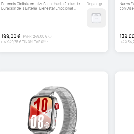
Potencia Ciclista en la Muñeca | Hasta 21 días de 
Regalo gratuito
Nueva Ex
Duración de la Batería | Bienestar Emocional 
con Diseñ
Multidimensional
Semanas
199,00 €
139,00
PVPR:
249,00 €
o
4
X
49,75 €
TIN 0% TAE 0%*
o
4
X
34,