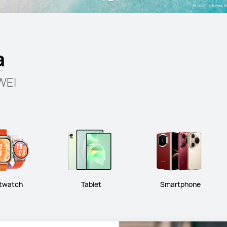
a
WEI
twatch
Tablet
Smartphone