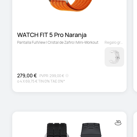
WATCH FIT 5 Pro Naranja
Pantalla FullView | Cristal de Zafiro | Mini-Workout
Regalo gratuito
279,00 €
PVPR:
299,00 €
o
4
X
69,75 €
TIN 0% TAE 0%*