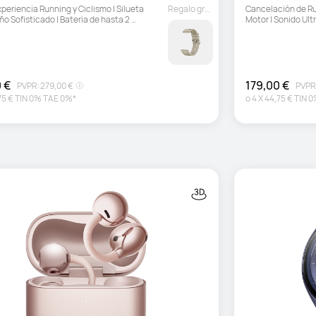
periencia Running y Ciclismo | Silueta 
Regalo gratuito
Cancelación de Ru
o Sofisticado | Batería de hasta 2 
Motor | Sonido Ult
 de Duración
 €
179,00 €
PVPR:
279,00 €
PVPR
75 €
TIN 0% TAE 0%*
o
4
X
44,75 €
TIN 