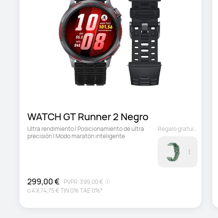
WATCH GT Runner 2 Negro
Ultra rendimiento | Posicionamiento de ultra 
Regalo gratuito
precisión | Modo maratón inteligente
299,00 €
PVPR:
399,00 €
o
4
X
74,75 €
TIN 0% TAE 0%*