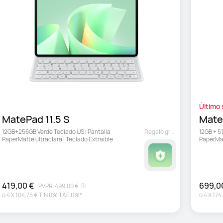
Último 
MatePad 11.5 S 
Mate
12GB+256GB Verde Teclado US | Pantalla 
Regalo gratuito
12GB + 5
PaperMatte ultraclara | Teclado Extraíble
PaperMat
HUAWEI 
419,00 €
699,0
PVPR:
499,00 €
o
4
X
104,75 €
TIN 0% TAE 0%*
o
4
X
174