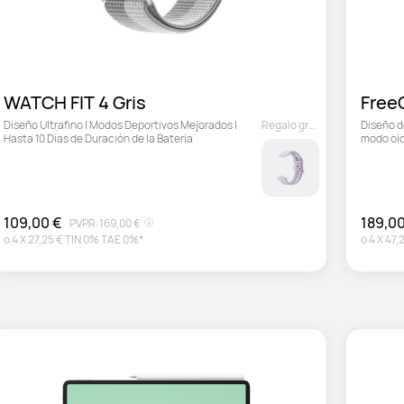
WATCH FIT 4 Gris
FreeC
Diseño Ultrafino | Modos Deportivos Mejorados | 
Regalo gratuito
Diseño d
Hasta 10 Días de Duración de la Batería
modo oíd
totalmen
109,00 €
189,00
PVPR:
169,00 €
o
4
X
27,25 €
TIN 0% TAE 0%*
o
4
X
47,