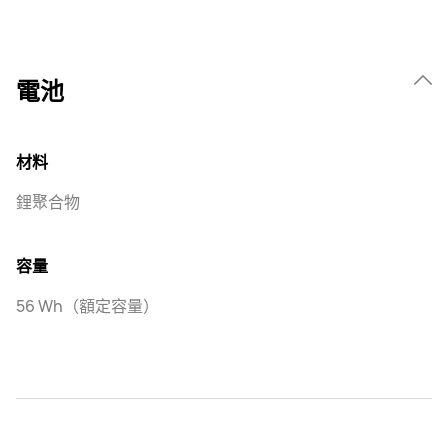
電池
材料
鋰聚合物
容量
56 Wh（額定容量）