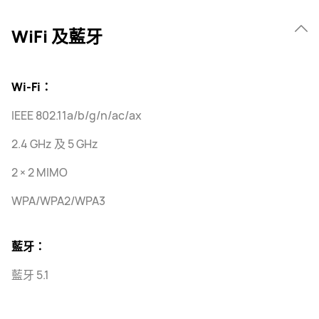
WiFi 及藍牙
Wi-Fi：
IEEE 802.11a/b/g/n/ac/ax
2.4 GHz 及 5 GHz
2 × 2 MIMO
WPA/WPA2/WPA3
藍牙：
藍牙 5.1