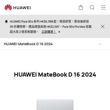
HUAWEI
MateBook
打
購
蒐
D
開
16
HUAWEI Pura 90s 系列 HK$6,388 起，現貨即發，簽收後即送
2024
選
95 折購物券，禮品總值高達 HK$2,587，Pura 90s Pro Max 搭載
物
索
Clo
超大底 2 億長焦鏡頭，
立即購買！
規
單
格
車
參
HUAWEI MateBook D 16 2024
數
HUAWEI MateBook D 16 2024