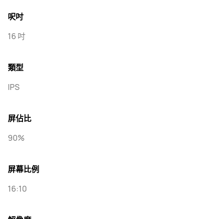
呎吋
16 吋
類型
IPS
屏佔比
90%
屏幕比例
16:10