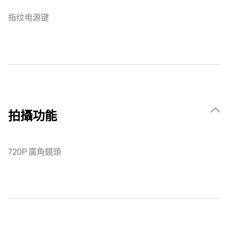
指纹电源键
拍攝功能
720P 廣角鏡頭