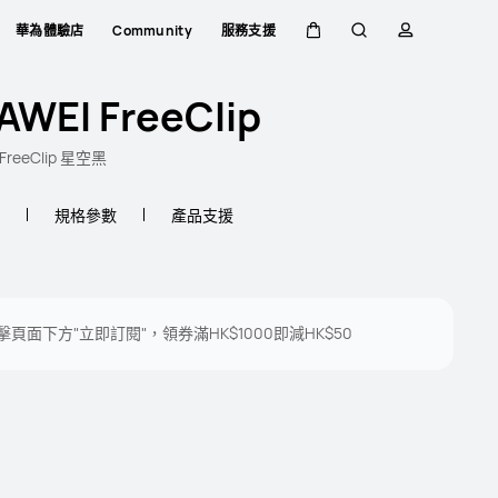
華為體驗店
Community
服務支援
購物車
蒐索
簡介
AWEI FreeClip
FreeClip 星空黑
規格參數
產品支援
擊頁面下方"立即訂閱"，領券滿HK$1000即減HK$50