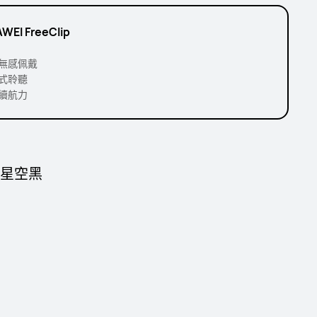
WEI FreeClip
無感佩戴
式聆聽
續航力
- 星空黑