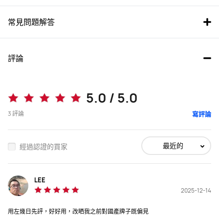
常見問題解答
評論
MatePad 12 X 2025 柔光屏 
MatePad Pro 12.2-inch 2025 柔
5.0 / 5.0
光屏
3
評論
寫評論
HK$ 3,799 起
HK$ 4,699 起
RRP
HK$ 4,199
RRP
HK$ 5,699
最近的
經過認證的買家
購買
購買
LEE
呎吋
呎吋
2025-12-14
12 吋
12.2 吋
用左幾日先評，好好用，改晒我之前對國產牌子既偏見