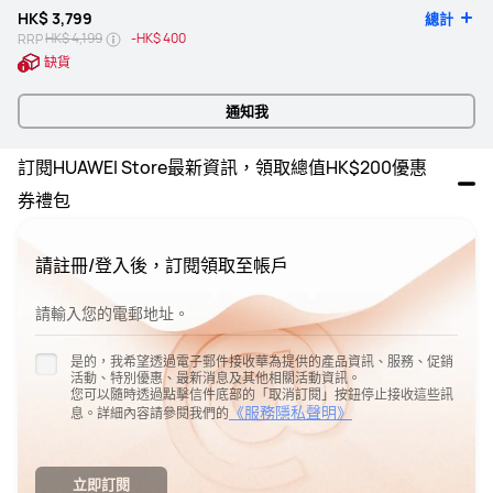
HK$ 3,799
總計
HK$ 4,199
-
HK$ 400
RRP
缺貨
通知我
訂閱HUAWEI Store最新資訊，領取總值HK$200優惠
券禮包
請註冊/登入後，訂閱領取至帳戶
請輸入您的電郵地址。
是的，我希望透過電子郵件接收華為提供的產品資訊、服務、促銷
活動、特別優惠、最新消息及其他相關活動資訊。
您可以隨時透過點擊信件底部的「取消訂閱」按鈕停止接收這些訊
《服務隱私聲明》
息。詳細內容請參閱我們的
立即訂閱