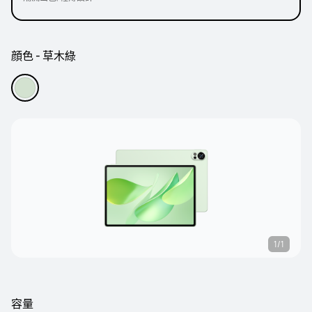
顔色 - 草木綠
1/1
容量