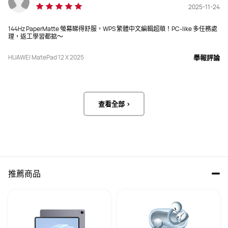
PPI
PPI
2025-11-24
280 PPI
274 PPI
144Hz PaperMatte 螢幕睇得舒服，WPS 繁體中文編輯超順！PC-like 多任務處
理，返工學習都掂～
亮度
亮度
1000 nits(高峰值)
2000 nits(高峰值)
HUAWEI MatePad 12 X 2025
舉報評論
顯示屏幕
顯示屏幕
LCD
雙層 OLED
查看全部 >
柔光屏
柔光屏
超清PaperMatte雲晰柔光屏

雙層 OLED PaperMatte 屏幕

防眩光；防反射；防指紋
防眩光；防反射；防指紋
電池
電池
10100mAh (典型容量)
10100mAh (典型容量)
推薦商品
充電功率
充電功率
66W
100W