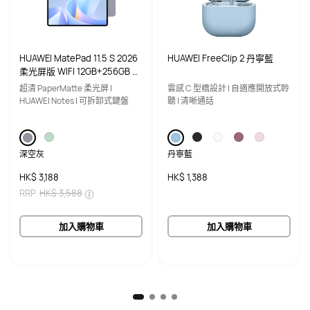
前置相機
前置相機
800 萬像素（f/2.2，固定對焦）
800 萬像素（f/2.0，固定對焦）
後置相機
後置相機
HUAWEI MatePad 11.5 S 2026
HUAWEI FreeClip 2 丹寧藍
柔光屏版 WIFI 12GB+256GB 深
5,000 萬像素（f/1.8，自動對焦）

5000 萬像素（f/1.8，自動對焦）

LED 閃光燈
800 萬像素（廣角，f/2.2，固定對
空灰 內置鍵盤
超清 PaperMatte 柔光屏 |
雲感 C 型橋設計 | 自適應開放式聆
焦）
HUAWEI Notes | 可拆卸式鍵盤
聽 | 清晰通話
深空灰
丹寧藍
HK$ 3,188
HK$ 1,388
RRP
HK$ 3,588
加入購物車
加入購物車