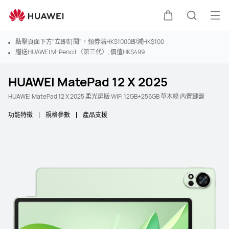
打
購物車
蒐索
點擊頁面下方"立即訂閱"，領券滿HK$1000即減HK$100
贈送HUAWEI M-Pencil （第三代）, 價值HK$499
HUAWEI MatePad 12 X 2025
HUAWEI MatePad 12 X 2025 柔光屏版 WiFi 12GB+256GB 草木綠 內置鍵盤
功能特徵
規格參數
產品支援