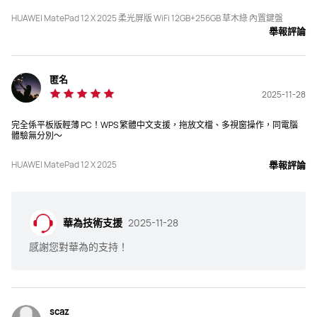
闊度*高度*厚度
闊度*高度*厚度
HUAWEI MatePad 12 X 2025 柔光屏版 WiFi 12GB+256GB 草木綠 內置鍵盤
270*183*5.9 mm
271.25*182.53*5.5 mm
舉報評論
重量
重量
約 555 g(含電池)
約 512 g(含電池)
匿名
2025-11-28
記憶體
記憶體
完全係平板版輕薄 PC！WPS 繁體中文支援，拖放文檔、多視窗操作，同電腦
12+256
12+512
體驗無分別～
解像度
解像度
HUAWEI MatePad 12 X 2025
舉報評論
2800 × 1840
2800 × 1840
屏佔比
屏佔比
華為技術支援
2025-11-28
88%
92%
感謝您對華為的支持！
刷新率
刷新率
144 Hz
144 Hz
scaz