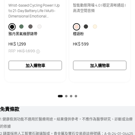
Wrist-based Cycling Power | Up
智能動態降噪 4.0 | 穩定清晰通話 |
to 21-Day Battery Life | Multi-
高清空間音頻
Dimensional Emotional
Wellbeing
雅丹黑氟橡膠錶帶
櫻語粉
HK$ 1,299
HK$ 599
RRP
HK$ 1,699
加入購物車
加入購物車
免責條款
1.健康檢測功能不適用於醫療用途。結果僅供參考，不應作為醫學研究、診斷或治療
的依據
2.錶面採用人工藍寶石玻璃製成。貴金屬及寶石交易商註冊號碼：A-B-24-01-04425