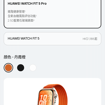
HUAWEI WATCH FIT 5 Pro
進階健康管⁠理¹
全新血糖風險評估功能¹
2.5D藍寶石玻璃錶面²
HUAWEI WATCH FIT 5
HK$ 1,188 起
顔色 - 丹霞橙