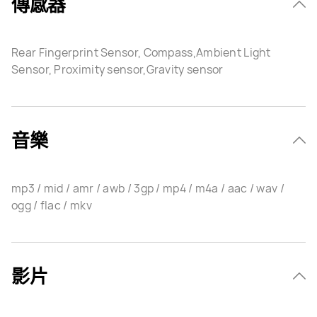
傳感器
Rear Fingerprint Sensor, Compass,Ambient Light
Sensor, Proximity sensor,Gravity sensor
音樂
mp3 / mid / amr / awb / 3gp / mp4 / m4a / aac / wav /
ogg / flac / mkv
影片