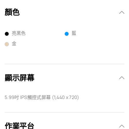
顏色
亮黑色
藍
金
顯示屏幕
5.99吋 IPS觸控式屏幕 (1,440 x 720)
作業平台