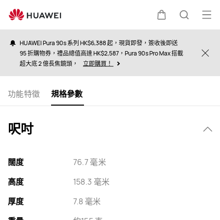
specs
打
購
蒐
開
HUAWEI Pura 90s 系列 HK$6,388 起，現貨即發，簽收後即送
選
95 折購物券，禮品總值高達 HK$2,587，Pura 90s Pro Max 搭載
物
索
Clo
超大底 2 億長焦鏡頭，
立即購買！
單
車
功能特徵
規格參數
呎吋
闊度
76.7 毫米
高度
158.3 毫米
厚度
7.8 毫米