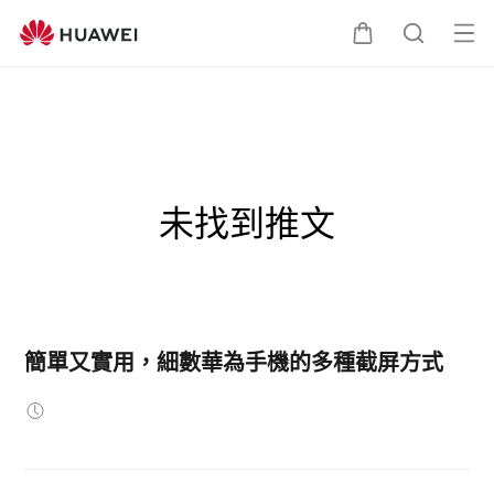
打
購
蒐
開
選
物
索
單
車
未找到推文
簡單又實用，細數華為手機的多種截屏方式