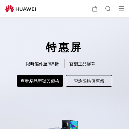
特
惠
打
購
蒐
屏
開
選
物
索
單
特惠屏
車
限時備件至高5折
官翻正品屏幕
查看產品型號與價格
查詢限時優惠價