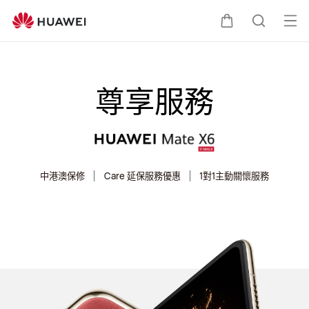
HUAWEI
Mate
打
購
蒐
X6
開
尊
享
選
物
索
尊享服務
服
單
務
車
中港澳保修
Care 延保服務優惠
1對1主動關懷服務