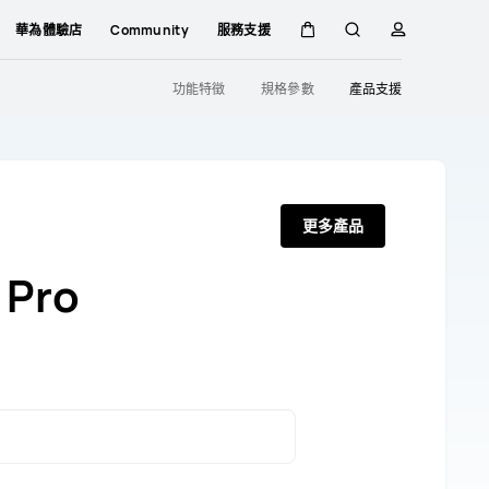
華為體驗店
Community
服務支援
購
蒐
簡
功能特徵
規格參數
產品支援
物
索
介
車
更多產品
 Pro