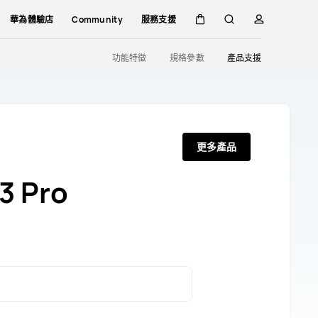
華為體驗店
Community
服務支援
購
蒐
簡
功能特徵
規格參數
產品支援
物
索
介
車
更多產品
3 Pro