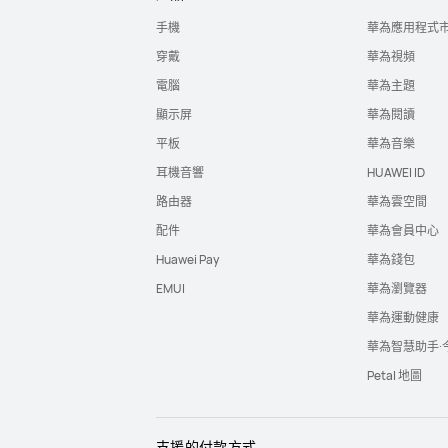
手機
華為應用程式
穿戴
華為視頻
電腦
華為主題
顯示屏
華為閱讀
平板
華為音樂
耳機音響
HUAWEI ID
路由器
華為雲空間
配件
華為會員中心
Huawei Pay
華為錢包
EMUI
華為瀏覽器
華為運動健康
華為智慧助手·
Petal 地圖
支援的付款方式