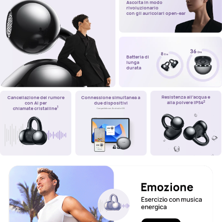
Ascolta in modo
rivoluzionario
con gli auricolari open-ear
Batteria di
lunga
durata
Resistenza all'acqua e
Cancellazione del rumore
Connessione simultanea a
2
alla polvere IP54
con AI per
due dispositivi
1
chiamate cristalline
Compatibile con Android e iOS