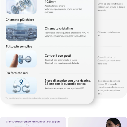
C-brigde Design per un comfort senza pari
3
5,6 g
di peso per ciascun auricolare