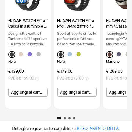
HUAWEI WATCH FIT 4 /
HUAWEI WATCH FIT 4
HUAWEI WATCH
Cassa in alluminio e ci
Pro / Vetro zaffiro / Ca
mm / Cassa in 
nturino nero / Fino a 1
ssa in titanio e cinturi
aerospaziale e
Design ultra-sottile |
Sport all'aperto di livello
Tecnologia Mult
0 giorni di autonomia
no nero / Fino a 10 gio
no marrone / 
Tante modalità sportive
professionale | Vetro a
sensing X-TAP |
e compatibile con iOS
rni di autonomia e co
bile con iOS e
| Durata della batteria
base di zaffiro & titanio |
Misurazione
e Android
mpatibile con iOS e A
e chiamate E-
fino a 10 giorni
ECG | Durata della
dell`ossigenaz
ndroid
batteria fino a 10 giorni
sanguigna tram
polpastrello | 
Nero
Nero
Marrone
con eSIM
€ 129,00
€ 179,00
€ 269,00
PVDR
€ 169,00
PVDR
€ 279,00
PVDR
€ 549,0
Aggiungi al carrello
Aggiungi al carrello
Dettagli e regolamento completo su 
REGOLAMENTO DELLA 