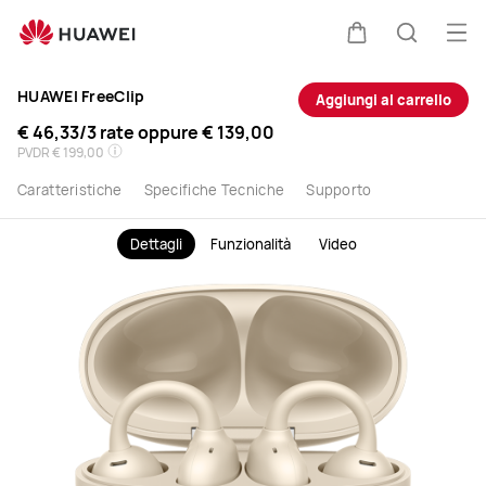
HUAWEI
Apri
Carrello
Ricerca
Freeclip
HUAWEI FreeClip
Aggiungi al carrello
|
€ 46,33
/3 rate oppure
€ 139,00
PVDR
€ 199,00
Acquista
Caratteristiche
Specifiche Tecniche
Supporto
ora
Dettagli
Funzionalità
Video
su
HUAWEI
Store