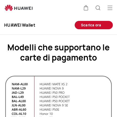
HUAWEI
Pay
Apr
Carrello
Ricerca
Access
il
Clo
Card
HUAWEI Wallet
Scarica ora
me
Modelli che supportano
le
carte di pagamento