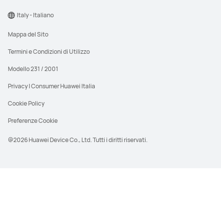
Italy - Italiano
Mappa del Sito
Termini e Condizioni di Utilizzo
Modello 231 / 2001
Privacy | Consumer Huawei Italia
Cookie Policy
Preferenze Cookie
@2026 Huawei Device Co., Ltd. Tutti i diritti riservati.
PVDR significa Prezzo di vendita al dettaglio
raccomandato e si riferisce al prezzo che
normalmente il produttore suggerisce al
rivenditore per la vendita di un prodotto. Il
PVDR dei prodotti Huawei è raccomandato