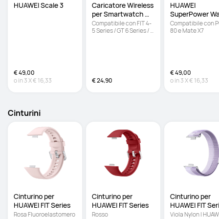
HUAWEI Scale 3 
Caricatore Wireless 
HUAWEI 
per Smartwatch 
SuperPower Wal
HUAWEI
Charger (100W
Compatibile con FIT 4-
Compatibile con P
5 Series / GT 6 Series / 
80 e Mate X7
Ultimate 2 / WATCH 5 
€ 49,00
€ 49,00
o in
3
X
€ 16,33
€ 24,90
o in
3
X
€ 16,33
Cinturini
Cinturino per 
Cinturino per 
Cinturino per 
HUAWEI FIT Series
HUAWEI FIT Series
HUAWEI FIT Ser
Rosa Fluoroelastomero 
Rosso 
Viola Nylon | HUAWE