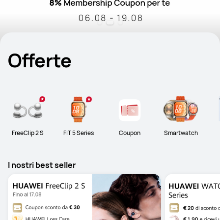
Offerte
FreeClip 2 S
FIT 5 Series
Coupon
Smartwatch
I nostri best seller