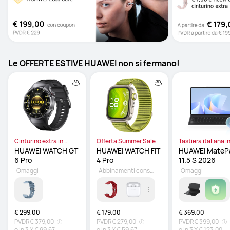
Le OFFERTE ESTIVE HUAWEI non si fermano!
Cinturino extra in
Offerta Summer Sale
Tastiera italiana i
omaggio
omaggio
HUAWEI WATCH GT 
HUAWEI WATCH FIT 
HUAWEI MatePa
6 Pro 
4 Pro 
11.5 S 2026 
Omaggi
Abbinamenti consigliati
Omaggi
€ 299,00
€ 179,00
€ 369,00
PVDR
€ 379,00
PVDR
€ 279,00
PVDR
€ 399,00
o in
3
X
€ 99,67
o in
3
X
€ 59,67
o in
3
X
€ 123,00