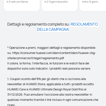
in 3 rate con Klarna
in 2-3 giorni lavorativi
entro 14 giorni
Dettagli e regolamento completo su: 
REGOLAMENTO 
DELLA CAMPAGNA
* Operazione a premi, maggiori dettagli e regolamento disponibile 
su: https://consumer.huawei.com/dam/content/dam/huawei-cbg-
site/ecommerce/it/legal/regolamento.pdf
Il colore, la forma, l'interfaccia, le funzioni e le watch face dei 
dispositivi sono solo indicativi. I prodotti reali possono variare.
1. Coupon sconto dell'8% per gli utenti che si iscrivono alla 
newsletter di HUAWEI Store, applicabile a tutti i prodotti eccetto 
HUAWEI Care e HUAWEI Ultimate Design Royal Gold fino al 
31/12/2026. Puoi annullare l'iscrizione alla nostra newsletter in 
qualsiasi momento tramite il link incluso in ogni comunicazione che 
ricevi.