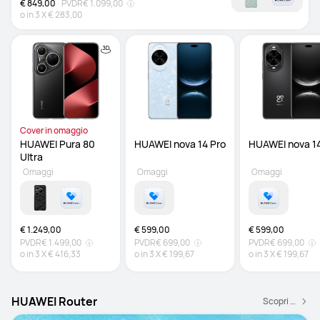
€ 849,00
PVDR
€ 1.099,00
o in
3
X
€ 283,00
Cover in omaggio
HUAWEI Pura 80 
Ultra 
Omaggi
Omaggi
Omaggi
€ 1.249,00
€ 599,00
€ 599,00
PVDR
€ 1.499,00
PVDR
€ 699,00
PVDR
€ 699,00
o in
3
X
€ 416,33
o in
3
X
€ 199,67
o in
3
X
€ 199,67
HUAWEI Router
Scopri di più