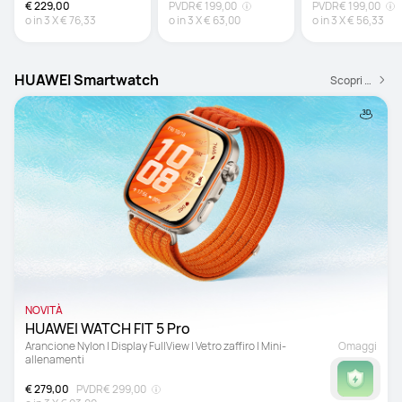
€ 229,00
PVDR
€ 199,00
PVDR
€ 199,00
o in
3
X
€ 76,33
o in
3
X
€ 63,00
o in
3
X
€ 56,33
HUAWEI Smartwatch
Scopri di più
NOVITÀ
HUAWEI WATCH FIT 5 Pro 
Arancione Nylon | Display FullView | Vetro zaffiro | Mini-
Omaggi
allenamenti
€ 279,00
PVDR
€ 299,00