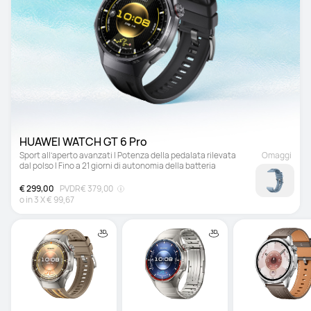
HUAWEI WATCH GT 6 Pro 
Sport all’aperto avanzati | Potenza della pedalata rilevata 
Omaggi
dal polso | Fino a 21 giorni di autonomia della batteria
€ 299,00
PVDR
€ 379,00
o in
3
X
€ 99,67