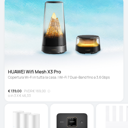
HUAWEI Wifi Mesh X3 Pro
Copertura Wi-Fi in tutta la casa. | Wi-Fi 7 Dual-Band fino a 3,6 Gbps
€ 139,00
PVDR
€ 169,00
o in
3
X
€ 46,33