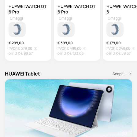
HUAWEI WATCH GT 
HUAWEI WATCH GT 
HUAWEI WATCH
6 Pro 
6 Pro 
6
Omaggi
Omaggi
Omaggi
€ 299,00
€ 399,00
€ 179,00
PVDR
€ 379,00
PVDR
€ 499,00
PVDR
€ 249,00
o in
3
X
€ 99,67
o in
3
X
€ 133,00
o in
3
X
€ 59,67
HUAWEI Tablet
Scopri di più