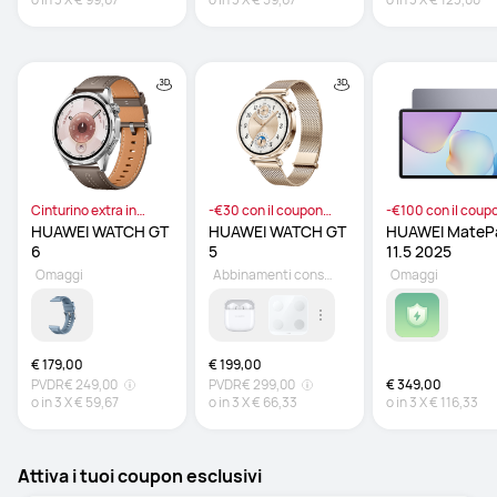
Cinturino extra in
-€30 con il coupon
-€100 con il coup
omaggio
ASALEMIL
ATXZ100MB
HUAWEI WATCH GT 
HUAWEI WATCH GT 
HUAWEI MatePa
6 
5 
11.5 2025
Omaggi
Abbinamenti consigliati
Omaggi
€ 179,00
€ 199,00
PVDR
€ 249,00
PVDR
€ 299,00
€ 349,00
o in
3
X
€ 59,67
o in
3
X
€ 66,33
o in
3
X
€ 116,33
Attiva i tuoi coupon esclusivi