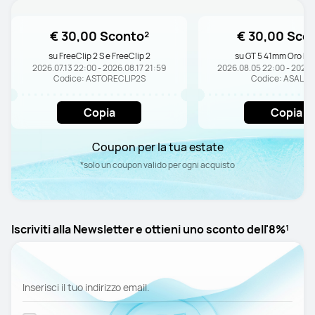
€ 30,00 Sconto²
€ 30,00 Sco
su FreeClip 2 S e FreeClip 2
su GT 5 41mm Oro Mi
2026.07.13 22:00 - 2026.08.17 21:59
2026.08.05 22:00 - 2026.
Codice: ASTORECLIP2S
Codice: ASALEM
Copia
Copia
Coupon per la tua estate
*solo un coupon valido per ogni acquisto
Iscriviti alla Newsletter e ottieni uno sconto dell'8%¹
Inserisci il tuo indirizzo email.