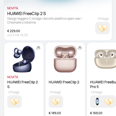
NOVITÀ
HUAWEI FreeClip 2 S 
Design leggero C-bridge | Ascolto adattivo open-ear | 
Omaggi
Chiamate cristalline
€ 229,00
o in
3
X
€ 76,33
NOVITÀ
HUAWEI FreeClip 2 
HUAWEI FreeClip 2
HUAWEI FreeBu
S 
Pro 5 
Omaggi
Omaggi
Omaggi
€ 189,00
€ 169,00