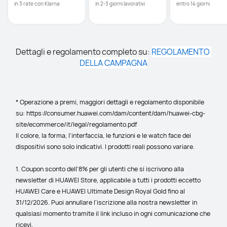
in 3 rate con Klarna
in 2-3 giorni lavorativi
entro 14 giorni
Dettagli e regolamento completo su: 
REGOLAMENTO 
DELLA CAMPAGNA
* Operazione a premi, maggiori dettagli e regolamento disponibile 
su: https://consumer.huawei.com/dam/content/dam/huawei-cbg-
site/ecommerce/it/legal/regolamento.pdf
Il colore, la forma, l'interfaccia, le funzioni e le watch face dei 
dispositivi sono solo indicativi. I prodotti reali possono variare.
1. Coupon sconto dell'8% per gli utenti che si iscrivono alla 
newsletter di HUAWEI Store, applicabile a tutti i prodotti eccetto 
HUAWEI Care e HUAWEI Ultimate Design Royal Gold fino al 
31/12/2026. Puoi annullare l'iscrizione alla nostra newsletter in 
qualsiasi momento tramite il link incluso in ogni comunicazione che 
ricevi.