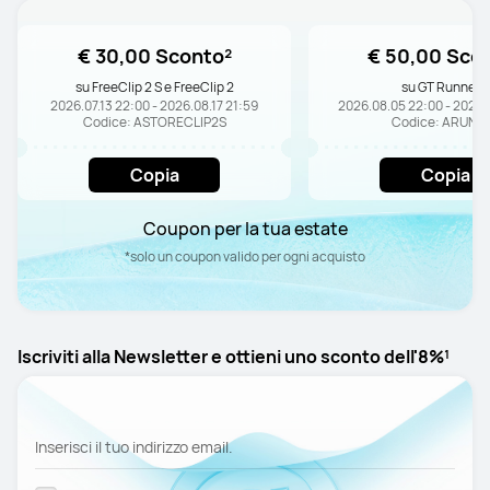
€ 30,00 Sconto²
€ 50,00 Sco
su FreeClip 2 S e FreeClip 2
su GT Runner 2
2026.07.13 22:00 - 2026.08.17 21:59
2026.08.05 22:00 - 2026.
Codice: ASTORECLIP2S
Codice: ARUN2
Copia
Copia
Coupon per la tua estate
*solo un coupon valido per ogni acquisto
Iscriviti alla Newsletter e ottieni uno sconto dell'8%¹
Inserisci il tuo indirizzo email.