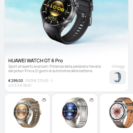
HUAWEI WATCH GT 6 Pro 
Sport all’aperto avanzati | Potenza della pedalata rilevata 
Omaggi
dal polso | Fino a 21 giorni di autonomia della batteria
€ 299,00
PVDR
€ 379,00
o in
3
X
€ 99,67