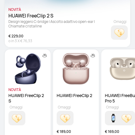
NOVITÀ
HUAWEI FreeClip 2 S 
Design leggero C-bridge | Ascolto adattivo open-ear | 
Omaggi
Chiamate cristalline
€ 229,00
o in
3
X
€ 76,33
NOVITÀ
HUAWEI FreeClip 2 
HUAWEI FreeClip 2
HUAWEI FreeBu
S 
Pro 5 
Omaggi
Omaggi
Omaggi
€ 189,00
€ 169,00