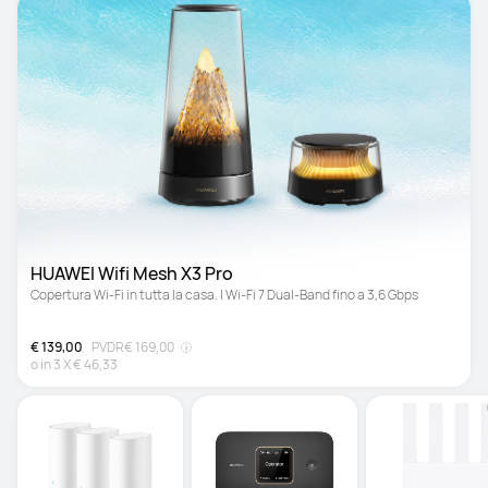
HUAWEI Wifi Mesh X3 Pro
Copertura Wi-Fi in tutta la casa. | Wi-Fi 7 Dual-Band fino a 3,6 Gbps
€ 139,00
PVDR
€ 169,00
o in
3
X
€ 46,33