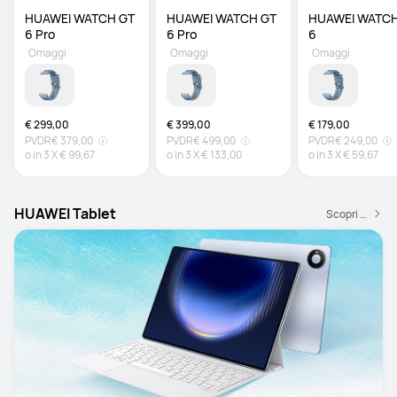
HUAWEI WATCH GT 
HUAWEI WATCH GT 
HUAWEI WATCH
6 Pro 
6 Pro 
6
Omaggi
Omaggi
Omaggi
€ 299,00
€ 399,00
€ 179,00
PVDR
€ 379,00
PVDR
€ 499,00
PVDR
€ 249,00
o in
3
X
€ 99,67
o in
3
X
€ 133,00
o in
3
X
€ 59,67
HUAWEI Tablet
Scopri di più