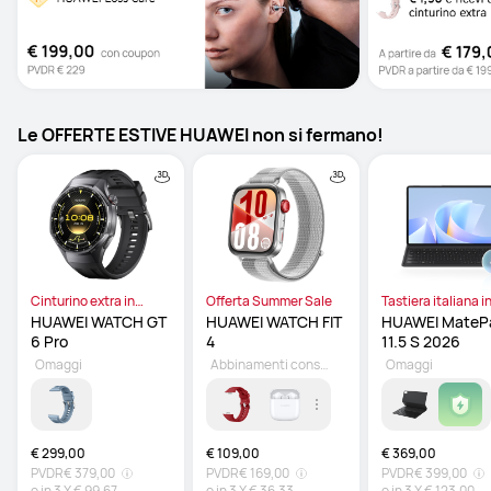
Le OFFERTE ESTIVE HUAWEI non si fermano!
Cinturino extra in
Offerta Summer Sale
Tastiera italiana i
omaggio
omaggio
HUAWEI WATCH GT 
HUAWEI WATCH FIT 
HUAWEI MatePa
6 Pro 
4 
11.5 S 2026 
Omaggi
Abbinamenti consigliati
Omaggi
€ 299,00
€ 109,00
€ 369,00
PVDR
€ 379,00
PVDR
€ 169,00
PVDR
€ 399,00
o in
3
X
€ 99,67
o in
3
X
€ 36,33
o in
3
X
€ 123,00