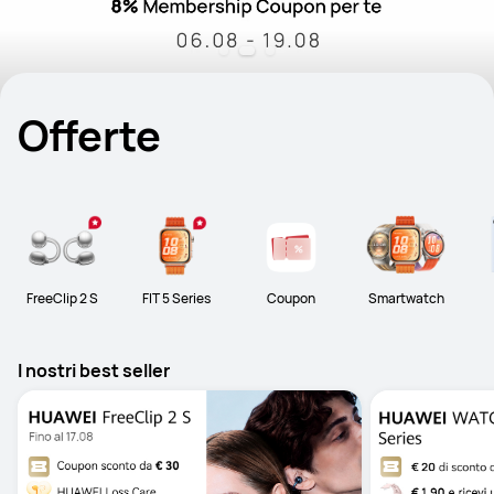
Offerte
FreeClip 2 S
FIT 5 Series
Coupon
Smartwatch
I nostri best seller