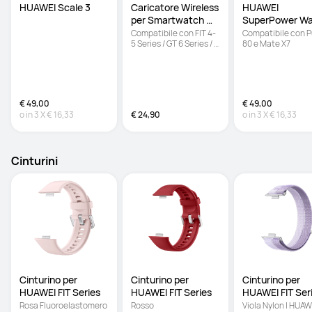
HUAWEI Scale 3 
Caricatore Wireless 
HUAWEI 
per Smartwatch 
SuperPower Wal
HUAWEI
Charger (100W
Compatibile con FIT 4-
Compatibile con P
5 Series / GT 6 Series / 
80 e Mate X7
Ultimate 2 / WATCH 5 
€ 49,00
€ 49,00
o in
3
X
€ 16,33
€ 24,90
o in
3
X
€ 16,33
Cinturini
Cinturino per 
Cinturino per 
Cinturino per 
HUAWEI FIT Series
HUAWEI FIT Series
HUAWEI FIT Ser
Rosa Fluoroelastomero 
Rosso 
Viola Nylon | HUAWE