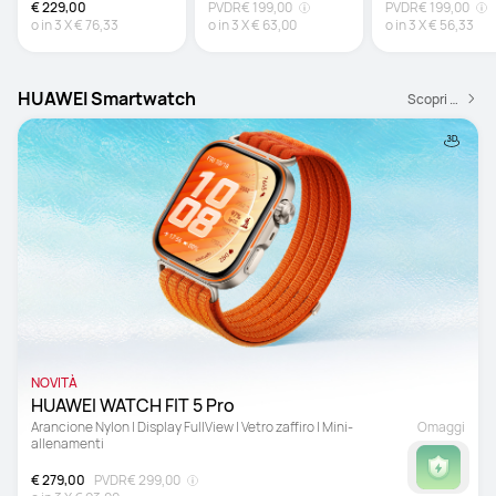
€ 229,00
PVDR
€ 199,00
PVDR
€ 199,00
o in
3
X
€ 76,33
o in
3
X
€ 63,00
o in
3
X
€ 56,33
HUAWEI Smartwatch
Scopri di più
NOVITÀ
HUAWEI WATCH FIT 5 Pro 
Arancione Nylon | Display FullView | Vetro zaffiro | Mini-
Omaggi
allenamenti
€ 279,00
PVDR
€ 299,00