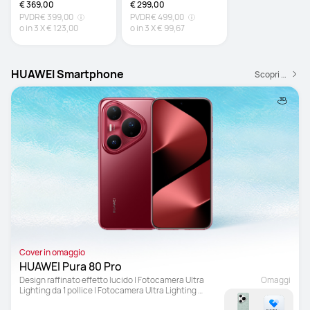
€ 369,00
€ 299,00
PVDR
€ 399,00
PVDR
€ 499,00
o in
3
X
€ 123,00
o in
3
X
€ 99,67
HUAWEI Smartphone
Scopri di più
Cover in omaggio
HUAWEI Pura 80 Pro
Design raffinato effetto lucido | Fotocamera Ultra 
Omaggi
Lighting da 1 pollice | Fotocamera Ultra Lighting 
Macro con teleobiettivo