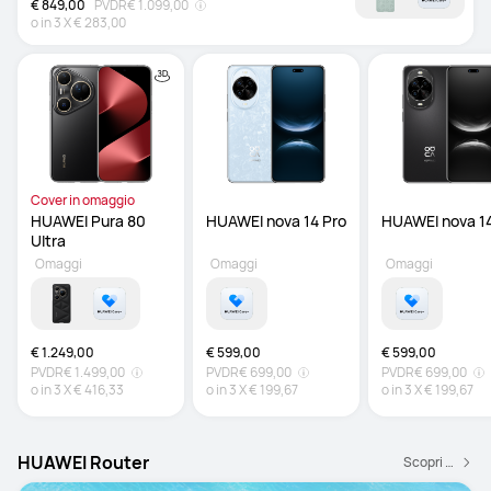
€ 849,00
PVDR
€ 1.099,00
o in
3
X
€ 283,00
Cover in omaggio
HUAWEI Pura 80 
Ultra 
Omaggi
Omaggi
Omaggi
€ 1.249,00
€ 599,00
€ 599,00
PVDR
€ 1.499,00
PVDR
€ 699,00
PVDR
€ 699,00
o in
3
X
€ 416,33
o in
3
X
€ 199,67
o in
3
X
€ 199,67
HUAWEI Router
Scopri di più