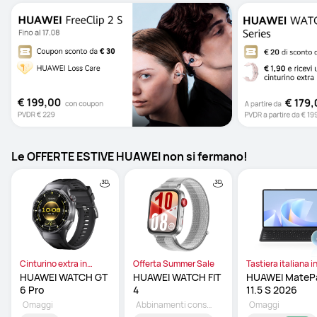
Le OFFERTE ESTIVE HUAWEI non si fermano!
Cinturino extra in
Offerta Summer Sale
Tastiera italiana i
omaggio
omaggio
HUAWEI WATCH GT 
HUAWEI WATCH FIT 
HUAWEI MatePa
6 Pro 
4 
11.5 S 2026 
Omaggi
Abbinamenti consigliati
Omaggi