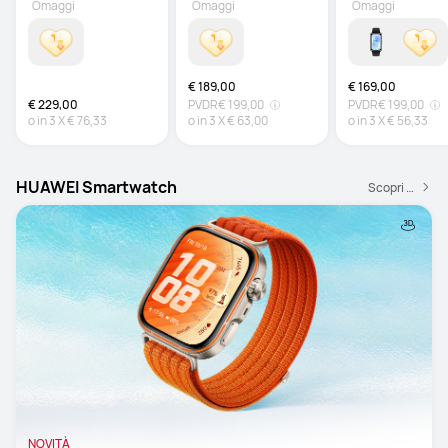
Omaggi
Omaggi
Omaggi
€ 189,00
€ 169,00
€ 229,00
PVDR
€ 199,00
PVDR
€ 199,00
o in
3
X
€ 76,33
o in
3
X
€ 63,00
o in
3
X
€ 56,33
HUAWEI Smartwatch
Scopri di più
NOVITÀ