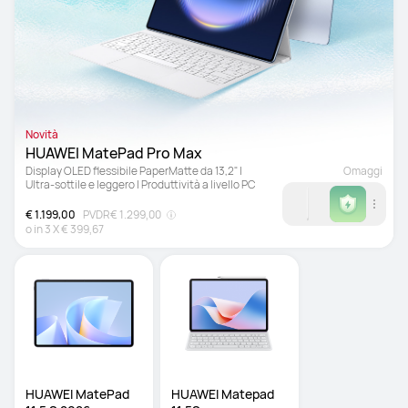
Novità
HUAWEI MatePad Pro Max 
Display OLED flessibile PaperMatte da 13,2" | 
Omaggi
Ultra-sottile e leggero | Produttività a livello PC
€ 1.199,00
PVDR
€ 1.299,00
o in
3
X
€ 399,67
HUAWEI MatePad 
HUAWEI Matepad 