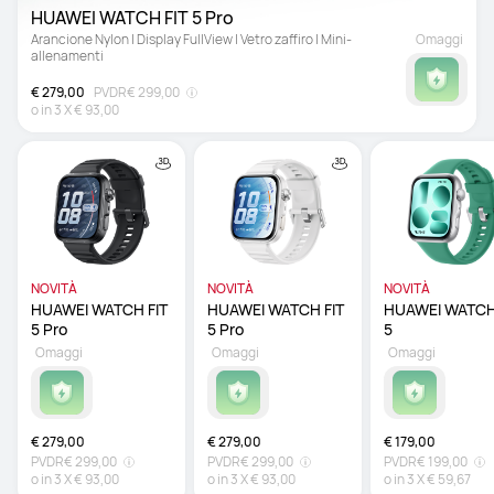
HUAWEI WATCH FIT 5 Pro 
Arancione Nylon | Display FullView | Vetro zaffiro | Mini-
Omaggi
allenamenti
€ 279,00
PVDR
€ 299,00
o in
3
X
€ 93,00
NOVITÀ
NOVITÀ
NOVITÀ
HUAWEI WATCH FIT 
HUAWEI WATCH FIT 
HUAWEI WATCH 
5 Pro 
5 Pro 
5 
Omaggi
Omaggi
Omaggi
€ 279,00
€ 279,00
€ 179,00
PVDR
€ 299,00
PVDR
€ 299,00
PVDR
€ 199,00
o in
3
X
€ 93,00
o in
3
X
€ 93,00
o in
3
X
€ 59,67