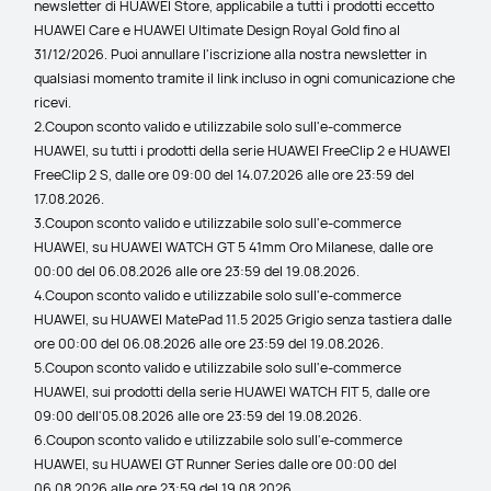
newsletter di HUAWEI Store, applicabile a tutti i prodotti eccetto 
HUAWEI Care e HUAWEI Ultimate Design Royal Gold fino al 
31/12/2026. Puoi annullare l'iscrizione alla nostra newsletter in 
qualsiasi momento tramite il link incluso in ogni comunicazione che 
ricevi.
2.Coupon sconto valido e utilizzabile solo sull'e-commerce 
HUAWEI, su tutti i prodotti della serie HUAWEI FreeClip 2 e HUAWEI 
FreeClip 2 S, dalle ore 09:00 del 14.07.2026 alle ore 23:59 del 
17.08.2026.
3.Coupon sconto valido e utilizzabile solo sull'e-commerce 
HUAWEI, su HUAWEI WATCH GT 5 41mm Oro Milanese, dalle ore 
00:00 del 06.08.2026 alle ore 23:59 del 19.08.2026.
4.Coupon sconto valido e utilizzabile solo sull'e-commerce 
HUAWEI, su HUAWEI MatePad 11.5 2025 Grigio senza tastiera dalle 
ore 00:00 del 06.08.2026 alle ore 23:59 del 19.08.2026.
5.Coupon sconto valido e utilizzabile solo sull'e-commerce 
HUAWEI, sui prodotti della serie HUAWEI WATCH FIT 5, dalle ore 
09:00 dell'05.08.2026 alle ore 23:59 del 19.08.2026.
6.Coupon sconto valido e utilizzabile solo sull'e-commerce 
HUAWEI, su HUAWEI GT Runner Series dalle ore 00:00 del 
06.08.2026 alle ore 23:59 del 19.08.2026