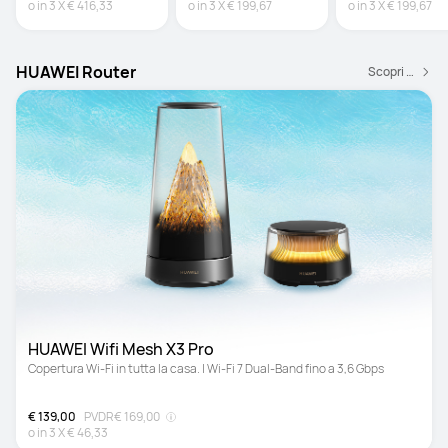
o in
3
X
€ 416,33
o in
3
X
€ 199,67
o in
3
X
€ 199,67
HUAWEI Router
Scopri di più
HUAWEI Wifi Mesh X3 Pro
Copertura Wi-Fi in tutta la casa. | Wi-Fi 7 Dual-Band fino a 3,6 Gbps
€ 139,00
PVDR
€ 169,00
o in
3
X
€ 46,33