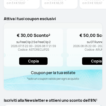
o in
3
X
€ 59,67
o in
3
X
€ 66,33
o in
3
X
€ 109,67
Attiva i tuoi coupon esclusivi
€ 30,00 Sconto²
€ 50,00 Sco
su FreeClip 2 S e FreeClip 2
su GT Runner 2
2026.07.13 22:00 - 2026.08.17 21:59
2026.08.05 22:00 - 2026.
Codice: ASTORECLIP2S
Codice: ARUN2
Copia
Copia
Coupon per la tua estate
*solo un coupon valido per ogni acquisto
Iscriviti alla Newsletter e ottieni uno sconto dell'8%¹