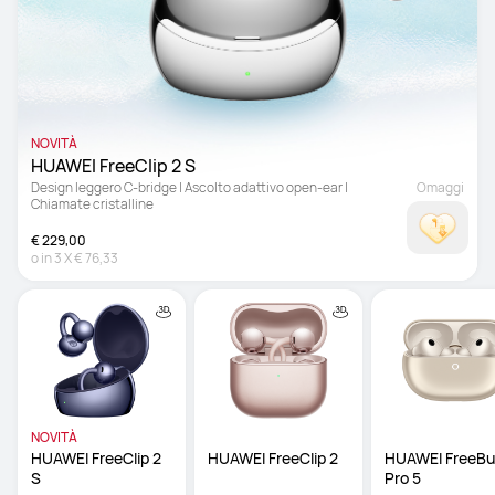
NOVITÀ
HUAWEI FreeClip 2 S 
Design leggero C-bridge | Ascolto adattivo open-ear | 
Omaggi
Chiamate cristalline
€ 229,00
o in
3
X
€ 76,33
NOVITÀ
HUAWEI FreeClip 2 
HUAWEI FreeClip 2
HUAWEI FreeBu
S 
Pro 5 