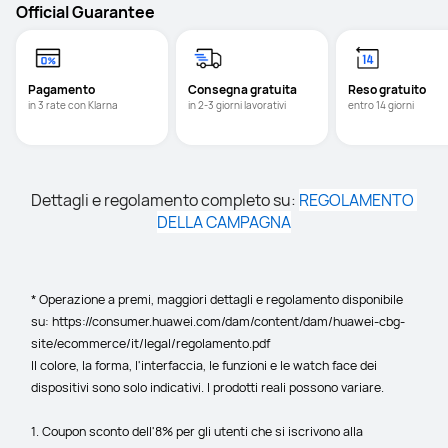
Official Guarantee
Pagamento
Consegna gratuita
Reso gratuito 
in 3 rate con Klarna
in 2-3 giorni lavorativi
entro 14 giorni
Dettagli e regolamento completo su: 
REGOLAMENTO 
DELLA CAMPAGNA
* Operazione a premi, maggiori dettagli e regolamento disponibile 
su: https://consumer.huawei.com/dam/content/dam/huawei-cbg-
site/ecommerce/it/legal/regolamento.pdf
Il colore, la forma, l'interfaccia, le funzioni e le watch face dei 
dispositivi sono solo indicativi. I prodotti reali possono variare.
1. Coupon sconto dell'8% per gli utenti che si iscrivono alla 