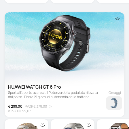
HUAWEI WATCH GT 6 Pro 
Sport all’aperto avanzati | Potenza della pedalata rilevata 
Omaggi
dal polso | Fino a 21 giorni di autonomia della batteria
€ 299,00
PVDR
€ 379,00
o in
3
X
€ 99,67