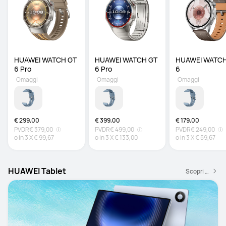
HUAWEI WATCH GT 
HUAWEI WATCH GT 
HUAWEI WATCH
6 Pro 
6 Pro 
6
Omaggi
Omaggi
Omaggi
€ 299,00
€ 399,00
€ 179,00
PVDR
€ 379,00
PVDR
€ 499,00
PVDR
€ 249,00
o in
3
X
€ 99,67
o in
3
X
€ 133,00
o in
3
X
€ 59,67
HUAWEI Tablet
Scopri di più