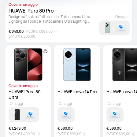
Cover in omaggio
HUAWEI Pura 80 Pro
Design raffinato effetto lucido | Fotocamera Ultra 
Omaggi
Lighting da 1 pollice | Fotocamera Ultra Lighting 
Macro con teleobiettivo
€ 849,00
PVDR
€ 1.099,00
o in
3
X
€ 283,00
Cover in omaggio
HUAWEI Pura 80 
Ultra 
Omaggi
Omaggi
Omaggi
€ 1.249,00
€ 599,00
€ 599,00
PVDR
€ 1.499,00
PVDR
€ 699,00
PVDR
€ 699,00