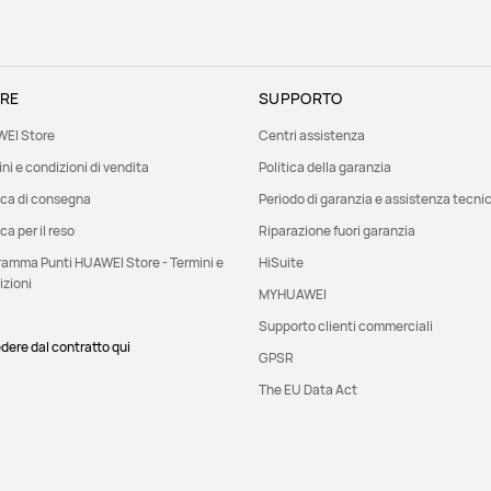
RE
SUPPORTO
EI Store
Centri assistenza
ni e condizioni di vendita
Politica della garanzia
ica di consegna
Periodo di garanzia e assistenza tecni
ica per il reso
Riparazione fuori garanzia
ramma Punti HUAWEI Store - Termini e
HiSuite
izioni
MYHUAWEI
Supporto clienti commerciali
dere dal contratto qui
GPSR
The EU Data Act