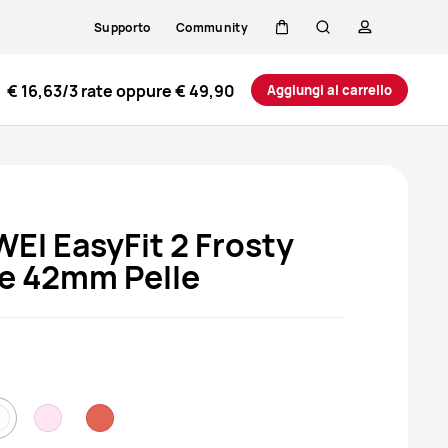
Supporto
Community
Carrello
Ricerca
profilo
€ 16,63
/3 rate oppure
€ 49,90
Aggiungi al carrello
EI EasyFit 2 Frosty
e 42mm Pelle